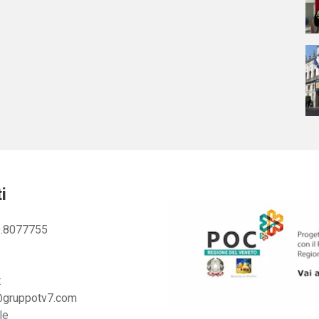
i
.8077755
:
@gruppotv7.com
le