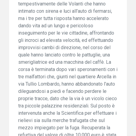
tempestivamente delle Volanti che hanno
intimato con sirena e luci all'auto di fermarsi,
ma i tre per tutta risposta hanno accelerato
dando vita ad un lungo e pericoloso
inseguimento per le vie cittadine, affrontando
gli incroci ad elevata velocità, ed effettuando
improvvisi cambi di direzione, nel corso del
quale hanno lanciato contro le pattuglie, una
smerigliatrice ed una macchina del caffè. La
corsa è terminata dopo vari speronamenti con i
tre malfattori che, giunti nel quartiere Arcella in
via Tullio Lombardo, hanno abbandonato l'auto
dileguandosi a piedi e facendo perdere le
proprie tracce, dato che la via è un vicolo cieco
tra piccole palazzine residenziali. Sul posto è
intervenuta anche la Scientifica per effettuare i
rielievi sia sulla merche trafugata che sul
mezzo impiegato per la fuga. Recuperata la
refurtiva del valore di oltre 10.000 euro è stata