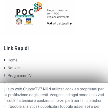
Link Rapidi
Home
Notizie
Programmi TV
Contatti
Il sito web GruppoTV7
NON
utilizza cookies proprietari per
Privacy policy
la profilazione degli utenti. Vengono ad ogni modo utilizzati
Cookies
cookies tecnici e cookies di terze parti per fini statistici
Whistleblowing
(google analytics), pubblicitari (google adsense) e per