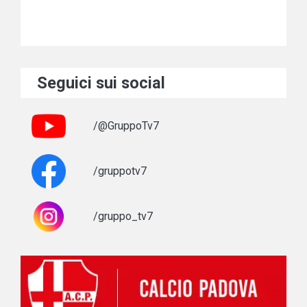
Seguici sui social
/@GruppoTv7
/gruppotv7
/gruppo_tv7