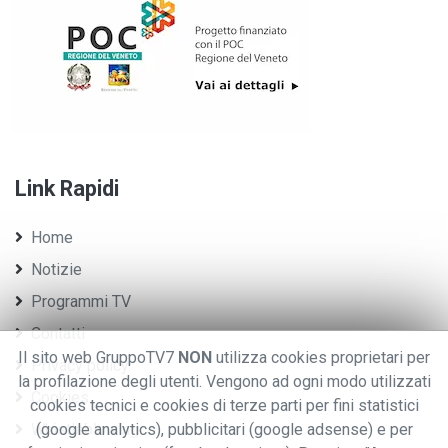
Link Rapidi
Home
Notizie
Programmi TV
Contatti
Il sito web GruppoTV7
NON
utilizza cookies proprietari per
Privacy policy
la profilazione degli utenti. Vengono ad ogni modo utilizzati
Cookies
cookies tecnici e cookies di terze parti per fini statistici
Whistleblowing
(google analytics), pubblicitari (google adsense) e per