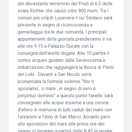
del devastante terremoto del Friuli di 6.5 della
scala Richter che causò oltre 900 morti. Tra i
comuni più colpiti Lusevera il cui Sindaco sarà
presente in segno di riconoscenza e
gemellaggio tra le due comunità. I principali
appuntamenti della giornata prenderanno il via
alle ore 9.15 a Palazzo Ducale con la
consegna dell’anello dogale. Alle 10 partirà il
corteo acqueo guidato dalla Serenissima e
imbarcazioni che raggiungerà la Bocca di Porto
del Lido . Davanti a San Nicolò verrà
pronunciata la formula solenne “Noi ti
sposiamo , o mare , in segno di vero e
perpetuo dominio” a questo punto l’anello sarà
consegnato alle acque insieme a una corona
d’alloro in memoria di tutti caduti del mare con
l’alzaremi e l’inno di San Marco. Accanto però
allo sposalizio del mare alle prime ore del
giorno si terranno a partire dalle 8.45 le regate :