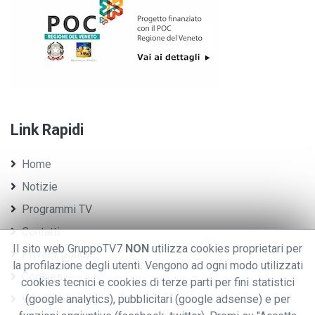
Link Rapidi
Home
Notizie
Programmi TV
Contatti
Il sito web GruppoTV7
NON
utilizza cookies proprietari per
Privacy policy
la profilazione degli utenti. Vengono ad ogni modo utilizzati
Cookies
cookies tecnici e cookies di terze parti per fini statistici
Whistleblowing
(google analytics), pubblicitari (google adsense) e per