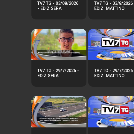
TV7 TG - 03/08/2026
TV7 TG - 03/8/2026 
- EDIZ SERA
EDIZ. MATTINO
TV7 TG - 29/7/2026 -
TV7 TG - 29/7/2026 
EDIZ SERA
EDIZ. MATTINO