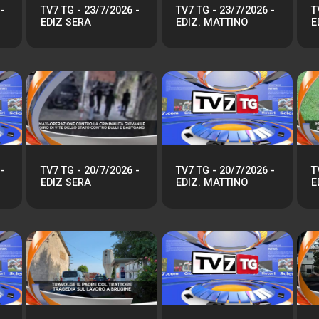
-
TV7 TG - 23/7/2026 -
TV7 TG - 23/7/2026 -
T
EDIZ SERA
EDIZ. MATTINO
E
-
TV7 TG - 20/7/2026 -
TV7 TG - 20/7/2026 -
T
EDIZ SERA
EDIZ. MATTINO
E