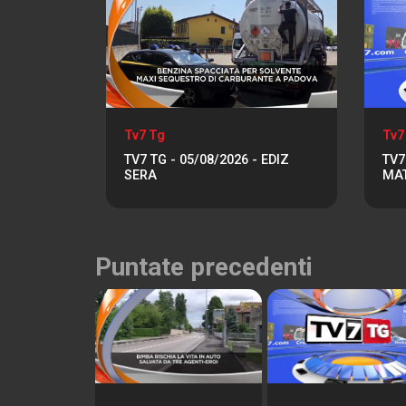
Tv7 Tg
Tv7
TV7 TG - 05/08/2026 - EDIZ
TV7
SERA
MA
Puntate precedenti