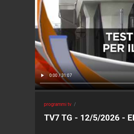
programmi tv
/
TV7 TG - 12/5/2026 - E