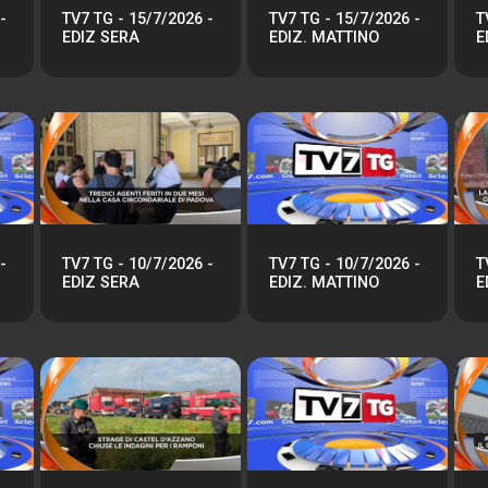
-
TV7 TG - 15/7/2026 -
TV7 TG - 15/7/2026 -
T
EDIZ SERA
EDIZ. MATTINO
E
-
TV7 TG - 10/7/2026 -
TV7 TG - 10/7/2026 -
T
EDIZ SERA
EDIZ. MATTINO
E