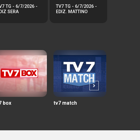
V7 TG - 6/7/2026 -
TV7 TG - 6/7/2026 -
DIZ SERA
EDIZ. MATTINO
7 box
tv7 match
tuttincamp