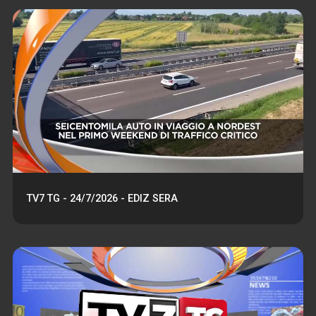
TV7 TG - 24/7/2026 - EDIZ SERA