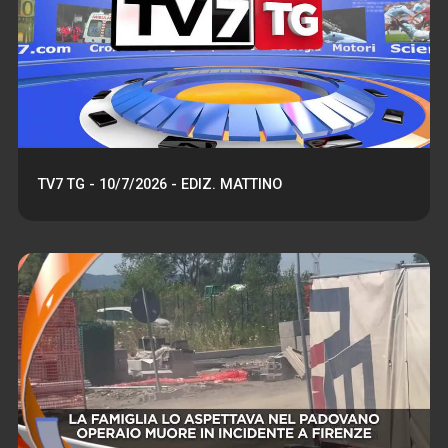
TV7 TG - 10/7/2026 - EDIZ. MATTINO