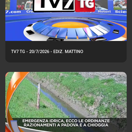
TV7 TG - 20/7/2026 - EDIZ. MATTINO