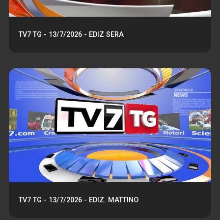
TV7 TG - 13/7/2026 - EDIZ SERA
TV7 TG - 13/7/2026 - EDIZ. MATTINO