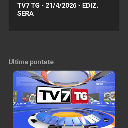
TV7 TG - 21/4/2026 - EDIZ.
SERA
Ultime puntate