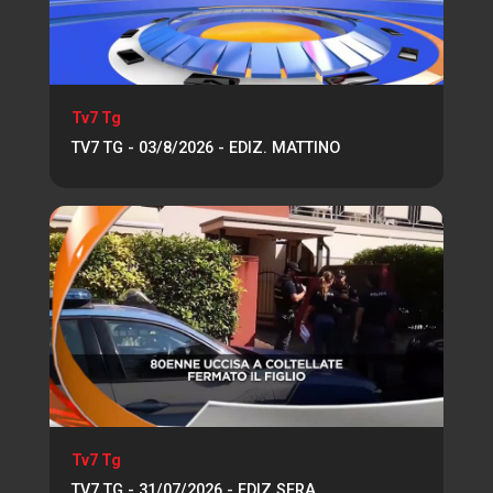
Tv7 Tg
TV7 TG - 03/8/2026 - EDIZ. MATTINO
Tv7 Tg
TV7 TG - 31/07/2026 - EDIZ SERA