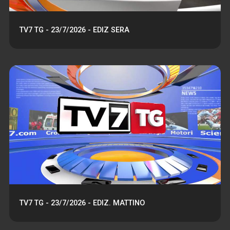
TV7 TG - 23/7/2026 - EDIZ SERA
TV7 TG - 23/7/2026 - EDIZ. MATTINO