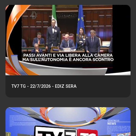
TV7 TG - 22/7/2026 - EDIZ SERA