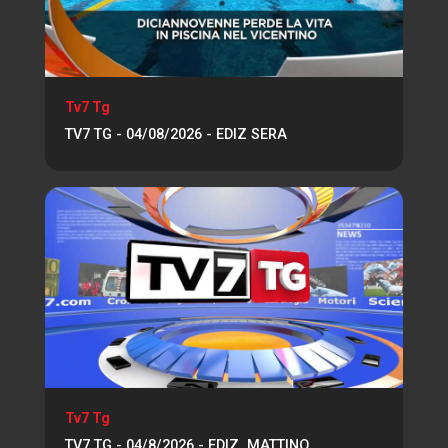
Tv7 Tg
TV7 TG - 04/08/2026 - EDIZ SERA
Tv7 Tg
TV7 TG - 04/8/2026 - EDIZ. MATTINO