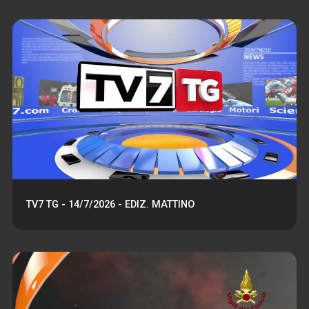
TV7 TG - 14/7/2026 - EDIZ. MATTINO