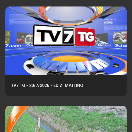
TV7 TG - 20/7/2026 - EDIZ. MATTINO