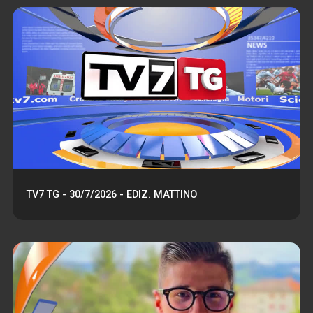
TV7 TG - 30/7/2026 - EDIZ. MATTINO