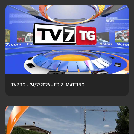
TV7 TG - 24/7/2026 - EDIZ. MATTINO