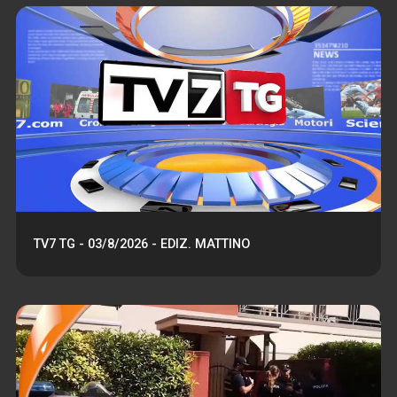
TV7 TG - 03/8/2026 - EDIZ. MATTINO