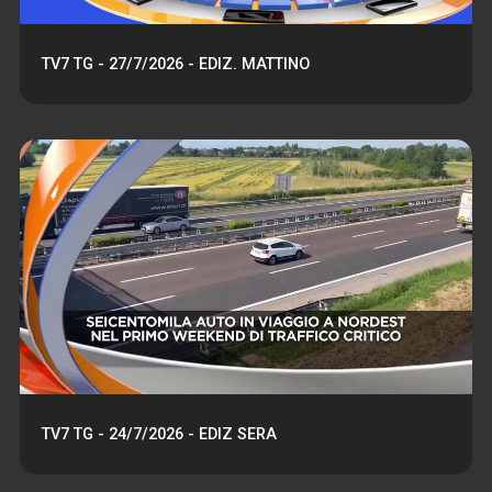
TV7 TG - 27/7/2026 - EDIZ. MATTINO
TV7 TG - 24/7/2026 - EDIZ SERA