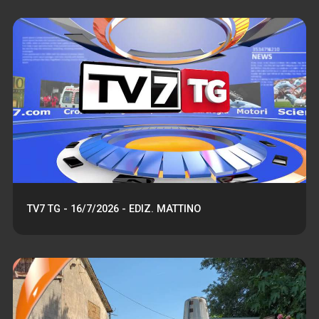
TV7 TG - 16/7/2026 - EDIZ. MATTINO