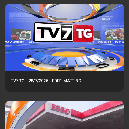
TV7 TG - 28/7/2026 - EDIZ. MATTINO