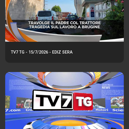
TV7 TG - 15/7/2026 - EDIZ SERA