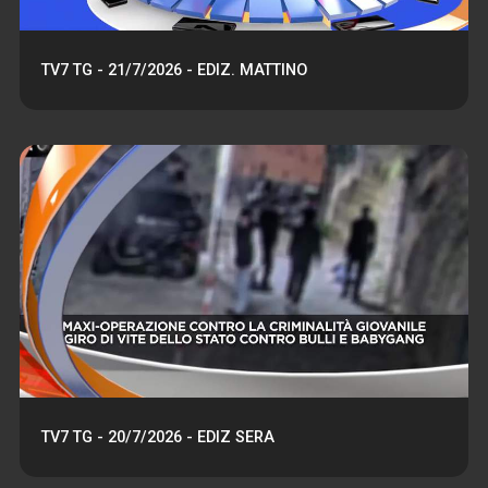
TV7 TG - 21/7/2026 - EDIZ. MATTINO
TV7 TG - 20/7/2026 - EDIZ SERA