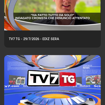
TV7 TG - 29/7/2026 - EDIZ SERA