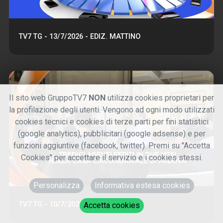
TV7 TG - 13/7/2026 - EDIZ. MATTINO
Il sito web GruppoTV7
NON
utilizza cookies proprietari per
la profilazione degli utenti. Vengono ad ogni modo utilizzati
cookies tecnici e cookies di terze parti per fini statistici
(google analytics), pubblicitari (google adsense) e per
funzioni aggiuntive (facebook, twitter). Premi su "Accetta
Cookies" per accettare il servizio e i cookies stessi.
Personalizza
Informativa estesa cookies
TV7 TG - 10/7/2026 - EDIZ SERA
Accetta cookies