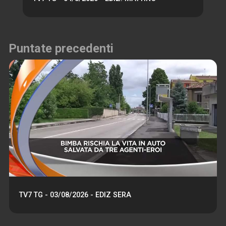
Puntate precedenti
TV7 TG - 03/08/2026 - EDIZ SERA