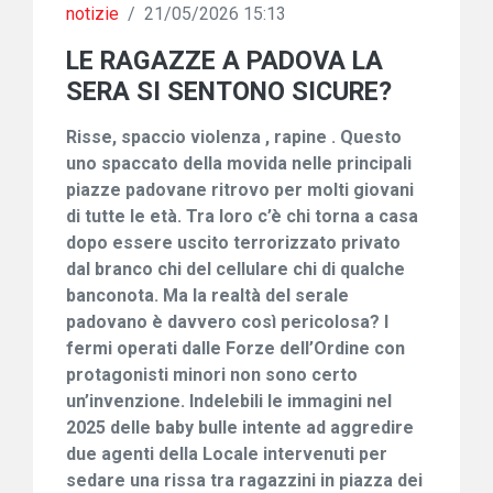
notizie
/
21/05/2026 15:13
LE RAGAZZE A PADOVA LA
SERA SI SENTONO SICURE?
Risse, spaccio violenza , rapine . Questo
uno spaccato della movida nelle principali
pi
a
zze padovane ritr
o
vo per molti giovani
di tutte le età. Tra loro c’è chi torna a casa
dopo essere uscito terrorizzato privato
dal branco chi del cellulare chi di qualche
banconota. Ma la realtà del serale
padovano è davvero così pericolosa? I
fermi operati dalle Forze dell’Ordine con
protagonisti minori non sono certo
un’invenzione. I
n
delebili le immagini
nel
2025
delle baby bulle intente ad aggredire
due agenti della Locale inte
rvenuti per
sedare una rissa tra ragazzini in piazza dei