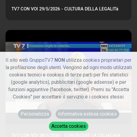
TV7 CON VOI 29/5/2026 - CULTURA DELLA LEGALITà
Il sito web GruppoTV7
NON
utilizza cookies proprietari per
la profilazione degli utenti. Vengono ad ogni modo utilizzati
cookies tecnici e cookies di terze parti per fini statistici
(google analytics), pubblicitari (google adsense) e per
funzioni aggiuntive (facebook, twitter). Premi su "Accetta
Cookies" per accettare il servizio e i cookies stessi.
Personalizza
Informativa estesa cookies
Accetta cookies
TV7 CON VOI 28/5/2026 - CONOSCERE LA CELIACHIA