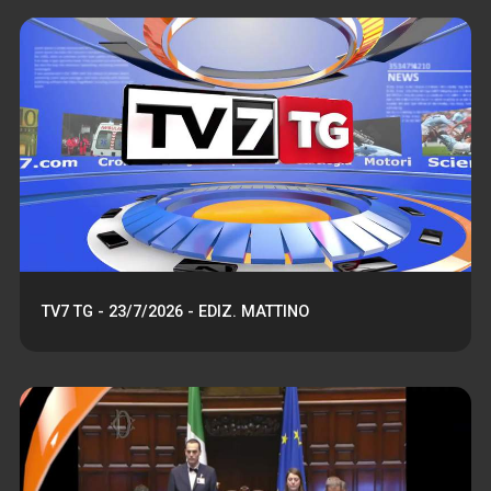
TV7 TG - 23/7/2026 - EDIZ. MATTINO