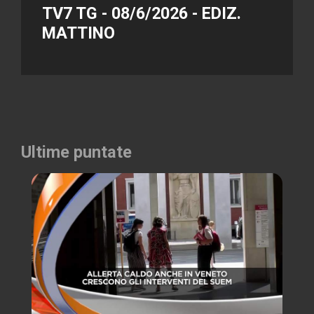
TV7 TG - 08/6/2026 - EDIZ.
MATTINO
Ultime puntate