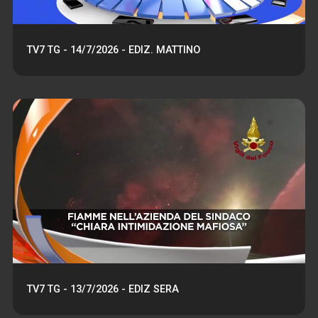
TV7 TG - 14/7/2026 - EDIZ. MATTINO
TV7 TG - 13/7/2026 - EDIZ SERA