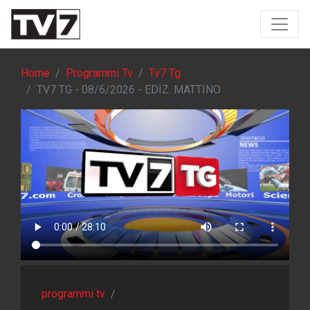
Home
Programmi Tv
Tv7 Tg
TV7 TG - 08/6/2026 - EDIZ. MATTINO
programmi tv
/