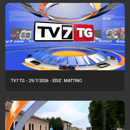
TV7 TG - 29/7/2026 - EDIZ. MATTINO