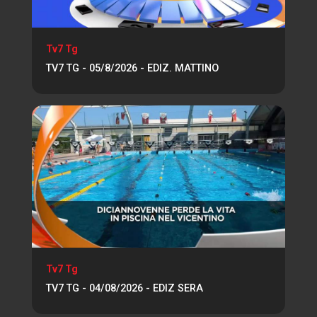
Tv7 Tg
TV7 TG - 05/8/2026 - EDIZ. MATTINO
Tv7 Tg
TV7 TG - 04/08/2026 - EDIZ SERA