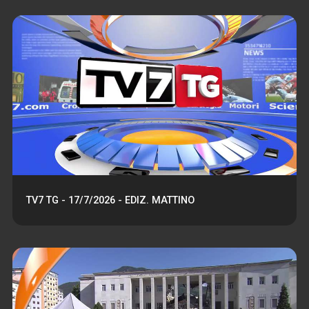
TV7 TG - 17/7/2026 - EDIZ. MATTINO