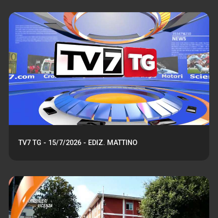
TV7 TG - 15/7/2026 - EDIZ. MATTINO