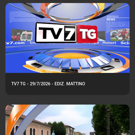
TV7 TG - 29/7/2026 - EDIZ. MATTINO