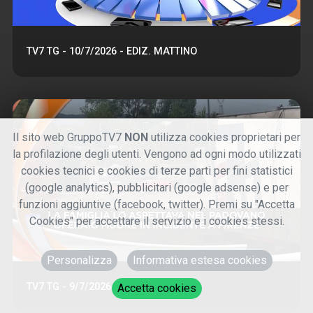
TV7 TG - 10/7/2026 - EDIZ. MATTINO
Il sito web GruppoTV7
NON
utilizza cookies proprietari per
la profilazione degli utenti. Vengono ad ogni modo utilizzati
cookies tecnici e cookies di terze parti per fini statistici
(google analytics), pubblicitari (google adsense) e per
funzioni aggiuntive (facebook, twitter). Premi su "Accetta
Cookies" per accettare il servizio e i cookies stessi.
Personalizza
Informativa estesa cookies
TV7 TG - 9/7/2026 - EDIZ SERA
Accetta cookies