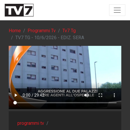
Home
Programmi Tv
Tv7 Tg
TV7 TG - 10/6/2026 - EDIZ. SERA
programmi tv
/