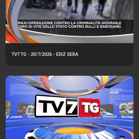
TV7 TG - 20/7/2026 - EDIZ SERA