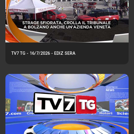
TV7 TG - 16/7/2026 - EDIZ SERA