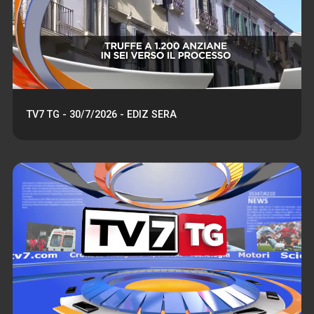
TV7 TG - 30/7/2026 - EDIZ SERA