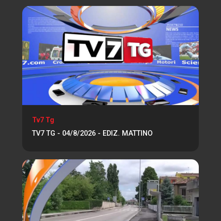
Tv7 Tg
TV7 TG - 04/8/2026 - EDIZ. MATTINO