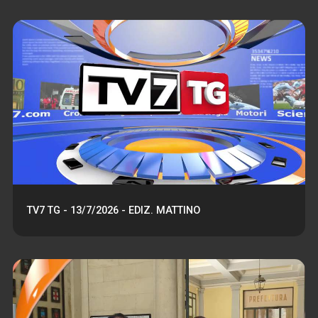
TV7 TG - 13/7/2026 - EDIZ. MATTINO