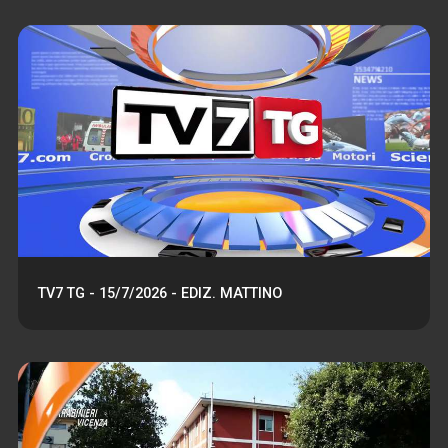
TV7 TG - 15/7/2026 - EDIZ. MATTINO