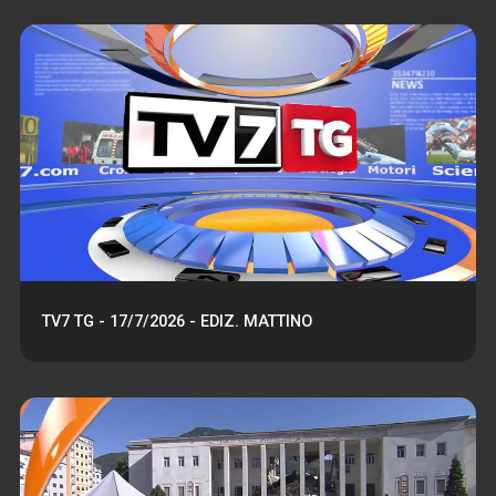
TV7 TG - 17/7/2026 - EDIZ. MATTINO