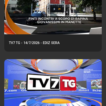
TV7 TG - 14/7/2026 - EDIZ SERA