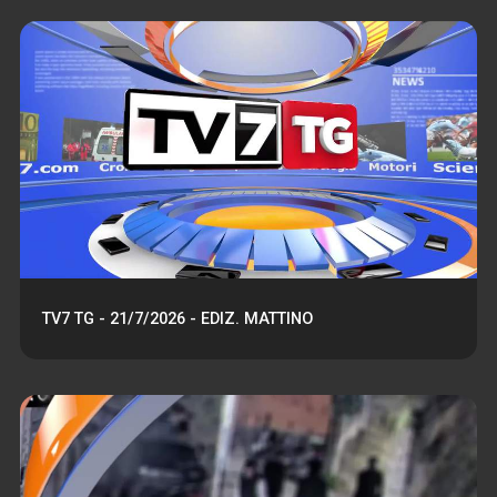
TV7 TG - 21/7/2026 - EDIZ. MATTINO