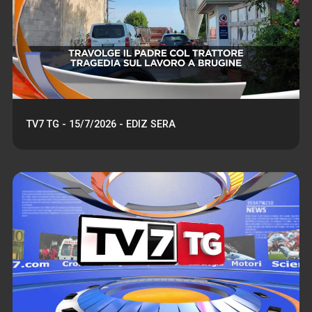
TV7 TG - 15/7/2026 - EDIZ SERA