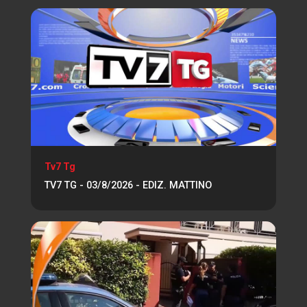
Tv7 Tg
TV7 TG - 03/8/2026 - EDIZ. MATTINO