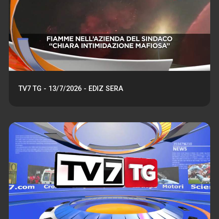
TV7 TG - 13/7/2026 - EDIZ SERA