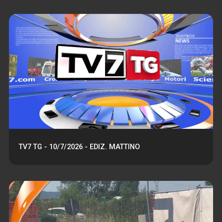
TV7 TG - 10/7/2026 - EDIZ. MATTINO