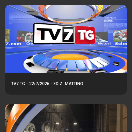
TV7 TG - 22/7/2026 - EDIZ. MATTINO