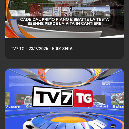
TV7 TG - 23/7/2026 - EDIZ SERA