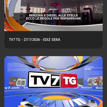
TV7 TG - 27/7/2026 - EDIZ SERA