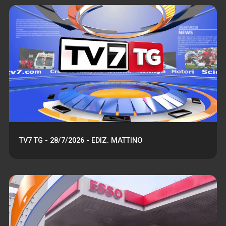
TV7 TG - 28/7/2026 - EDIZ. MATTINO