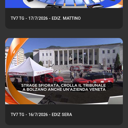
TV7 TG - 17/7/2026 - EDIZ. MATTINO
TV7 TG - 16/7/2026 - EDIZ SERA