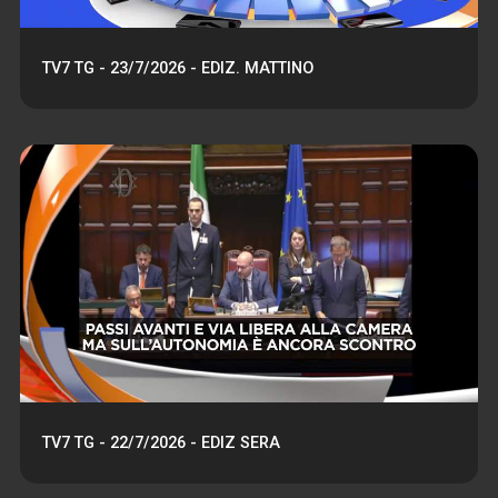
TV7 TG - 23/7/2026 - EDIZ. MATTINO
TV7 TG - 22/7/2026 - EDIZ SERA