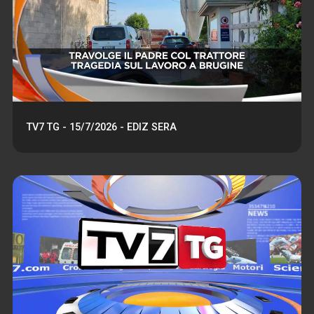
TV7 TG - 15/7/2026 - EDIZ SERA