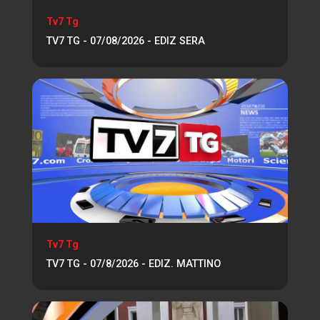
Tv7 Tg
TV7 TG - 07/08/2026 - EDIZ SERA
Tv7 Tg
TV7 TG - 07/8/2026 - EDIZ. MATTINO