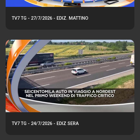
TV7 TG - 27/7/2026 - EDIZ. MATTINO
TV7 TG - 24/7/2026 - EDIZ SERA