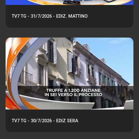
TV7 TG - 31/7/2026 - EDIZ. MATTINO
TV7 TG - 30/7/2026 - EDIZ SERA