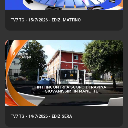
TV7 TG - 15/7/2026 - EDIZ. MATTINO
TV7 TG - 14/7/2026 - EDIZ SERA