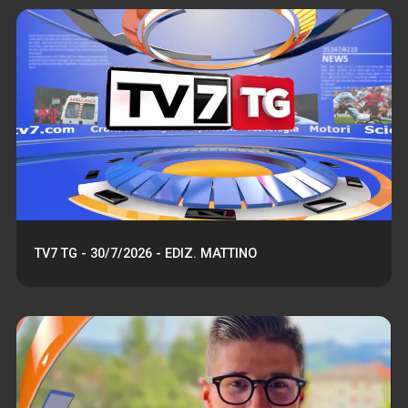
TV7 TG - 30/7/2026 - EDIZ. MATTINO