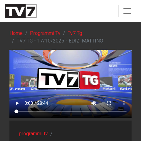
Home
Programmi Tv
Tv7 Tg
TV7 TG - 17/10/2025 - EDIZ. MATTINO
programmi tv
/