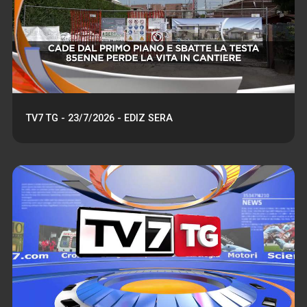
TV7 TG - 23/7/2026 - EDIZ SERA