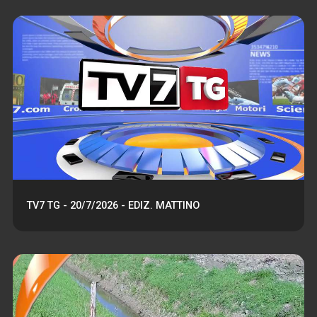
TV7 TG - 20/7/2026 - EDIZ. MATTINO