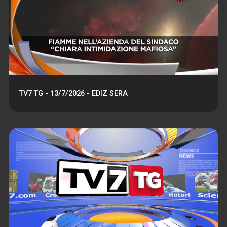
TV7 TG - 13/7/2026 - EDIZ SERA