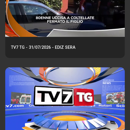
TV7 TG - 31/07/2026 - EDIZ SERA