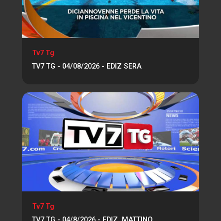
Tv7 Tg
TV7 TG - 04/08/2026 - EDIZ SERA
Tv7 Tg
TV7 TG - 04/8/2026 - EDIZ. MATTINO