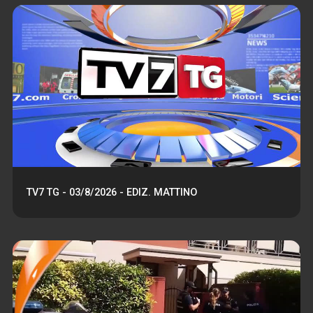
TV7 TG - 03/8/2026 - EDIZ. MATTINO