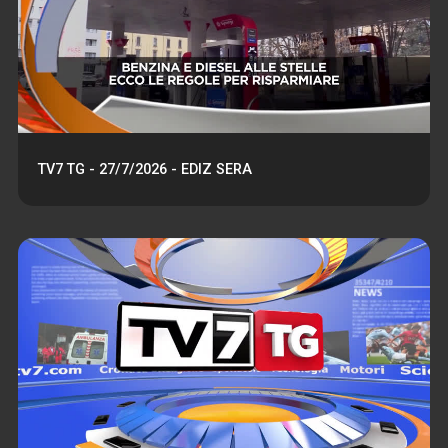
TV7 TG - 27/7/2026 - EDIZ SERA