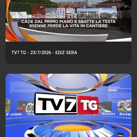
TV7 TG - 23/7/2026 - EDIZ SERA