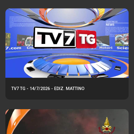
TV7 TG - 14/7/2026 - EDIZ. MATTINO