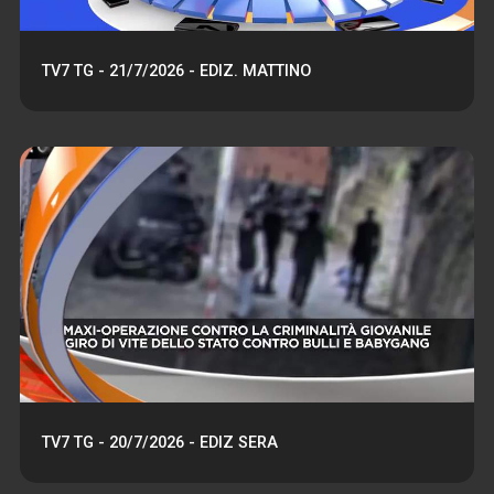
TV7 TG - 21/7/2026 - EDIZ. MATTINO
TV7 TG - 20/7/2026 - EDIZ SERA