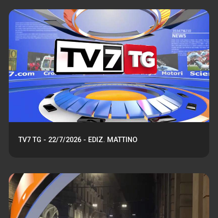
TV7 TG - 22/7/2026 - EDIZ. MATTINO