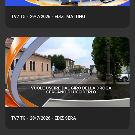
TV7 TG - 29/7/2026 - EDIZ. MATTINO
TV7 TG - 28/7/2026 - EDIZ SERA