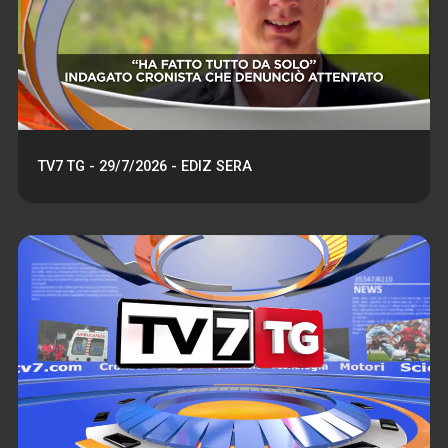
TV7 TG - 29/7/2026 - EDIZ SERA