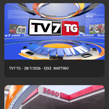
TV7 TG - 28/7/2026 - EDIZ. MATTINO