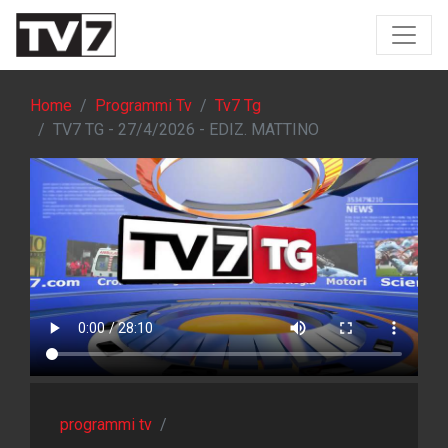
Home
Programmi Tv
Tv7 Tg
TV7 TG - 27/4/2026 - EDIZ. MATTINO
programmi tv
/