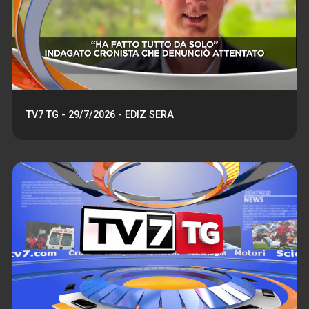
TV7 TG - 29/7/2026 - EDIZ SERA