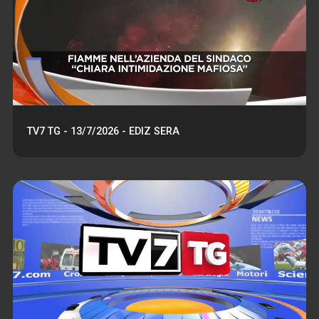
TV7 TG - 13/7/2026 - EDIZ SERA