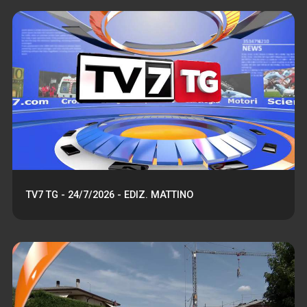
TV7 TG - 24/7/2026 - EDIZ. MATTINO