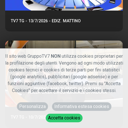
TV7 TG - 13/7/2026 - EDIZ. MATTINO
Il sito web GruppoTV7
NON
utilizza cookies proprietari per
la profilazione degli utenti. Vengono ad ogni modo utilizzati
cookies tecnici e cookies di terze parti per fini statistici
(google analytics), pubblicitari (google adsense) e per
funzioni aggiuntive (facebook, twitter). Premi su "Accetta
Cookies" per accettare il servizio e i cookies stessi.
Personalizza
Informativa estesa cookies
TV7 TG - 10/7/2026 - EDIZ SERA
Accetta cookies