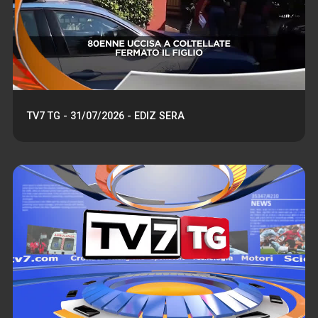
TV7 TG - 31/07/2026 - EDIZ SERA