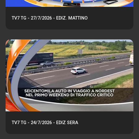
TV7 TG - 27/7/2026 - EDIZ. MATTINO
TV7 TG - 24/7/2026 - EDIZ SERA