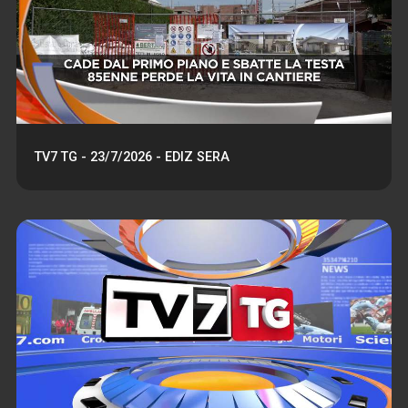
TV7 TG - 23/7/2026 - EDIZ SERA