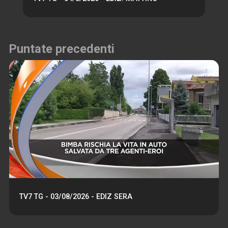
Puntate precedenti
TV7 TG - 03/08/2026 - EDIZ SERA