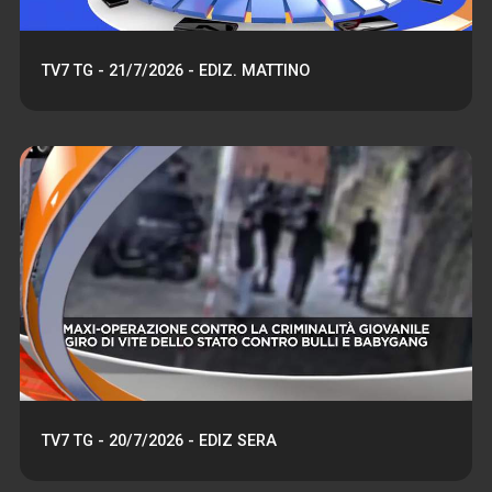
TV7 TG - 21/7/2026 - EDIZ. MATTINO
TV7 TG - 20/7/2026 - EDIZ SERA