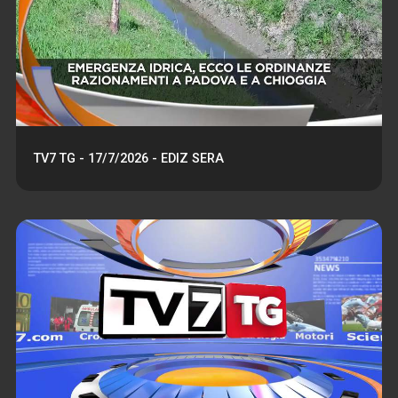
TV7 TG - 17/7/2026 - EDIZ SERA