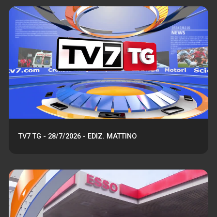
TV7 TG - 28/7/2026 - EDIZ. MATTINO