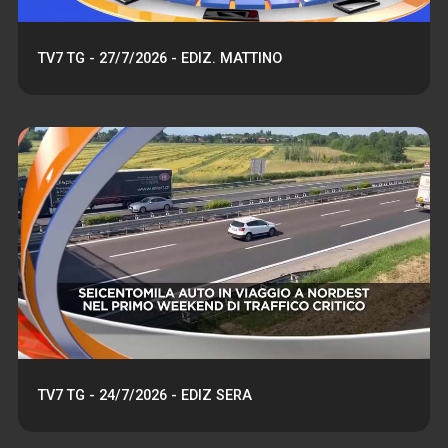
TV7 TG - 27/7/2026 - EDIZ. MATTINO
TV7 TG - 24/7/2026 - EDIZ SERA