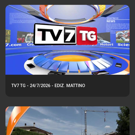
TV7 TG - 24/7/2026 - EDIZ. MATTINO