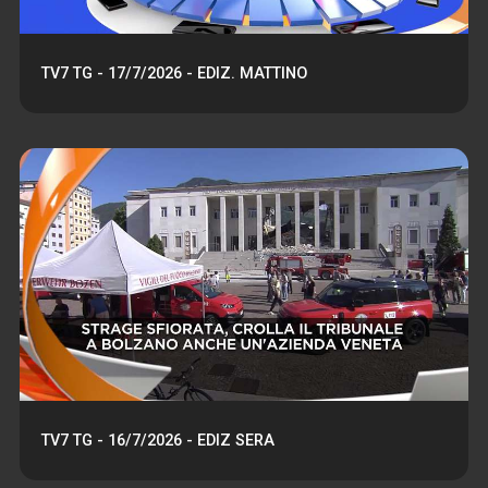
TV7 TG - 17/7/2026 - EDIZ. MATTINO
TV7 TG - 16/7/2026 - EDIZ SERA