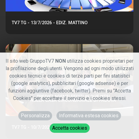
TV7 TG - 13/7/2026 - EDIZ. MATTINO
Il sito web GruppoTV7
NON
utilizza cookies proprietari per
la profilazione degli utenti. Vengono ad ogni modo utilizzati
cookies tecnici e cookies di terze parti per fini statistici
(google analytics), pubblicitari (google adsense) e per
funzioni aggiuntive (facebook, twitter). Premi su "Accetta
Cookies" per accettare il servizio e i cookies stessi.
Personalizza
Informativa estesa cookies
TV7 TG - 10/7/2026 - EDIZ SERA
Accetta cookies