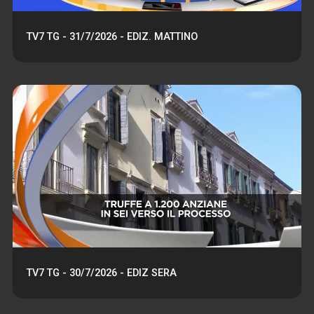
TV7 TG - 31/7/2026 - EDIZ. MATTINO
TV7 TG - 30/7/2026 - EDIZ SERA