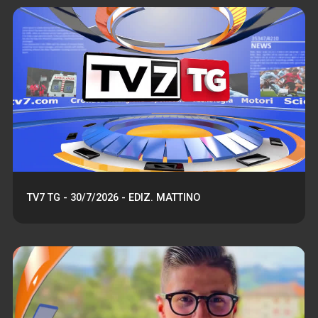
TV7 TG - 30/7/2026 - EDIZ. MATTINO