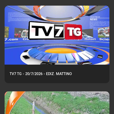
TV7 TG - 20/7/2026 - EDIZ. MATTINO