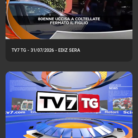
TV7 TG - 31/07/2026 - EDIZ SERA