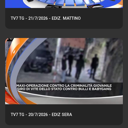
TV7 TG - 21/7/2026 - EDIZ. MATTINO
TV7 TG - 20/7/2026 - EDIZ SERA