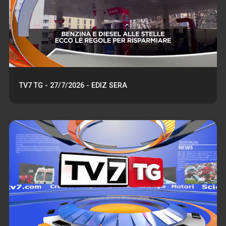
TV7 TG - 27/7/2026 - EDIZ SERA