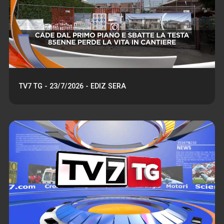
TV7 TG - 23/7/2026 - EDIZ SERA