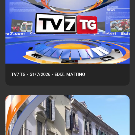
TV7 TG - 31/7/2026 - EDIZ. MATTINO