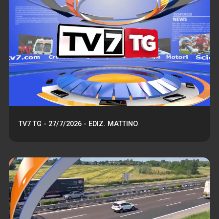
TV7 TG - 27/7/2026 - EDIZ. MATTINO