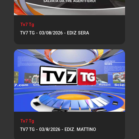
Tv7 Tg
TV7 TG - 03/08/2026 - EDIZ SERA
Tv7 Tg
TV7 TG - 03/8/2026 - EDIZ. MATTINO