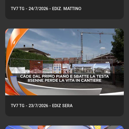
TV7 TG - 24/7/2026 - EDIZ. MATTINO
TV7 TG - 23/7/2026 - EDIZ SERA