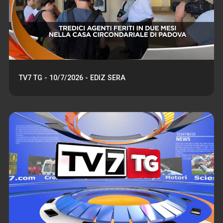
TV7 TG - 10/7/2026 - EDIZ SERA