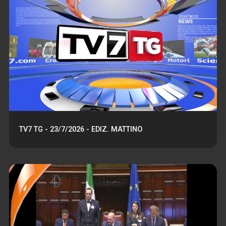
TV7 TG - 23/7/2026 - EDIZ. MATTINO