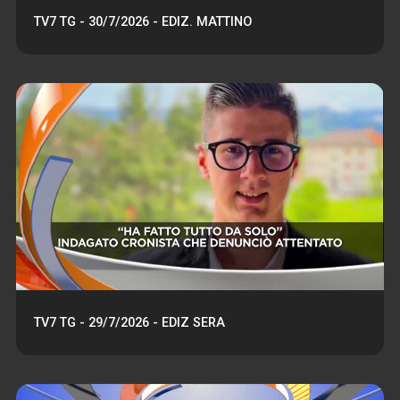
TV7 TG - 30/7/2026 - EDIZ. MATTINO
TV7 TG - 29/7/2026 - EDIZ SERA