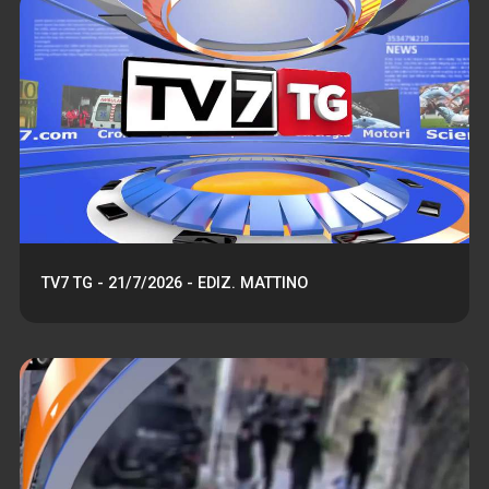
TV7 TG - 21/7/2026 - EDIZ. MATTINO