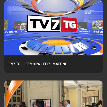
TV7 TG - 13/7/2026 - EDIZ. MATTINO