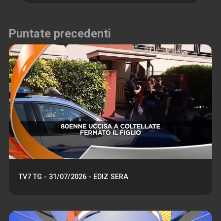
Puntate precedenti
TV7 TG - 31/07/2026 - EDIZ SERA