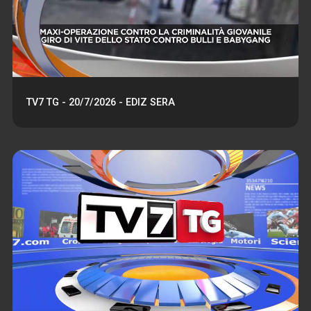
TV7 TG - 20/7/2026 - EDIZ SERA