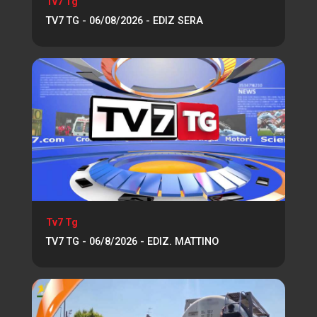
Tv7 Tg
TV7 TG - 06/08/2026 - EDIZ SERA
Tv7 Tg
TV7 TG - 06/8/2026 - EDIZ. MATTINO