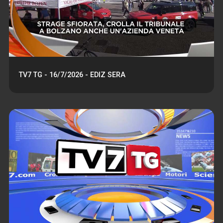
TV7 TG - 16/7/2026 - EDIZ SERA