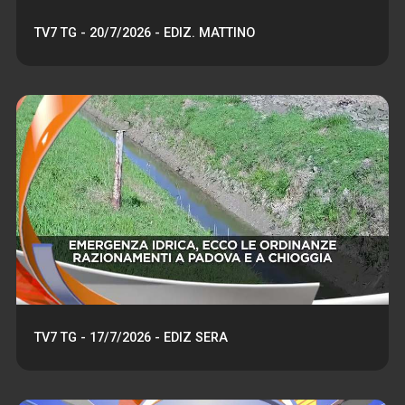
TV7 TG - 20/7/2026 - EDIZ. MATTINO
TV7 TG - 17/7/2026 - EDIZ SERA