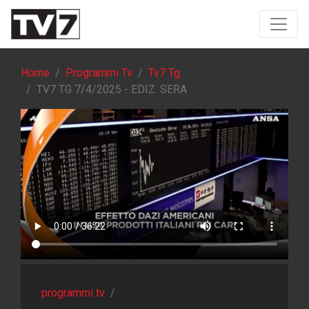
Home
Programmi Tv
Tv7 Tg
TV7 TG 7/4/2025 - EDIZ. SERA
programmi tv
/