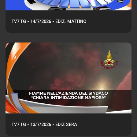
TV7 TG - 14/7/2026 - EDIZ. MATTINO
TV7 TG - 13/7/2026 - EDIZ SERA