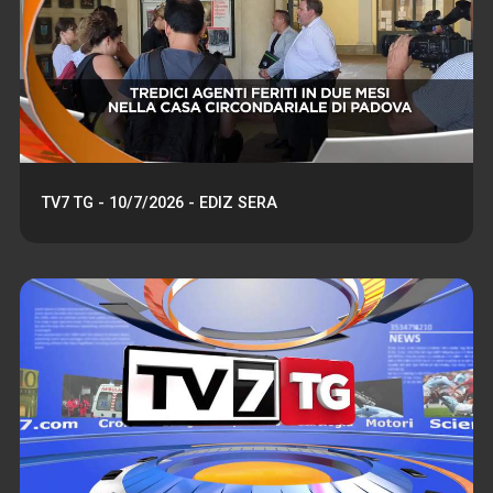
TV7 TG - 10/7/2026 - EDIZ SERA