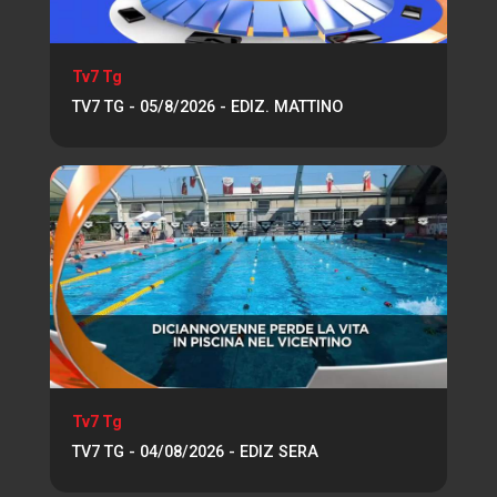
Tv7 Tg
TV7 TG - 05/8/2026 - EDIZ. MATTINO
Tv7 Tg
TV7 TG - 04/08/2026 - EDIZ SERA