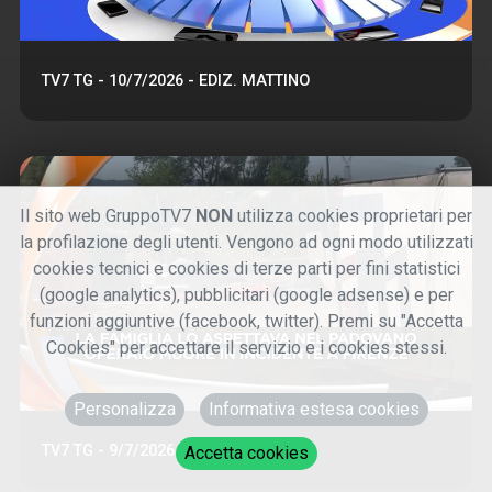
TV7 TG - 10/7/2026 - EDIZ. MATTINO
Il sito web GruppoTV7
NON
utilizza cookies proprietari per
la profilazione degli utenti. Vengono ad ogni modo utilizzati
cookies tecnici e cookies di terze parti per fini statistici
(google analytics), pubblicitari (google adsense) e per
funzioni aggiuntive (facebook, twitter). Premi su "Accetta
Cookies" per accettare il servizio e i cookies stessi.
Personalizza
Informativa estesa cookies
TV7 TG - 9/7/2026 - EDIZ SERA
Accetta cookies