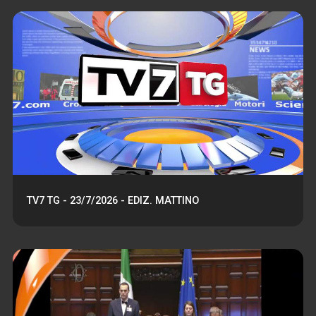
TV7 TG - 23/7/2026 - EDIZ. MATTINO