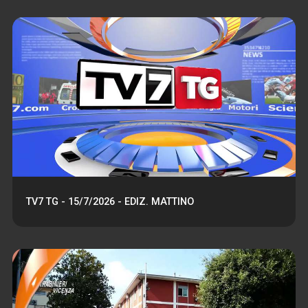
TV7 TG - 15/7/2026 - EDIZ. MATTINO