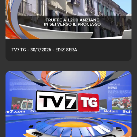
TV7 TG - 30/7/2026 - EDIZ SERA