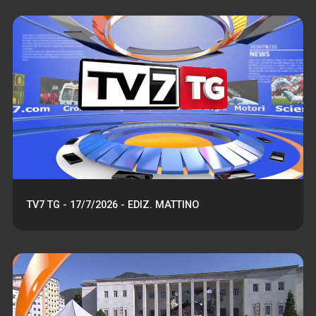
TV7 TG - 17/7/2026 - EDIZ. MATTINO