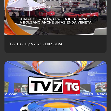
TV7 TG - 16/7/2026 - EDIZ SERA