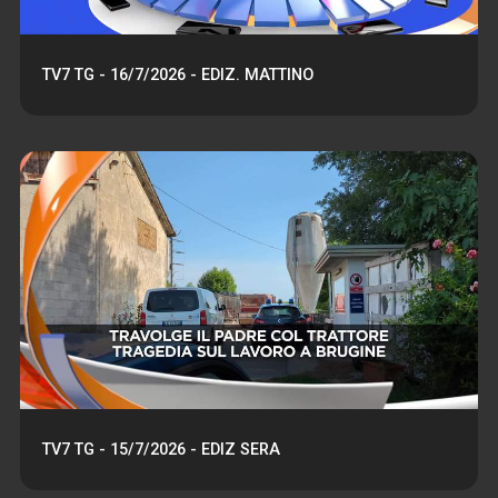
TV7 TG - 16/7/2026 - EDIZ. MATTINO
TV7 TG - 15/7/2026 - EDIZ SERA