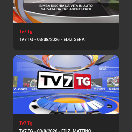
Tv7 Tg
TV7 TG - 03/08/2026 - EDIZ SERA
Tv7 Tg
TV7 TG - 03/8/2026 - EDIZ. MATTINO