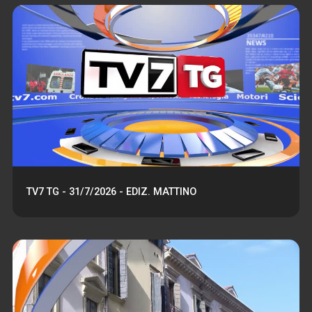
TV7 TG - 31/7/2026 - EDIZ. MATTINO