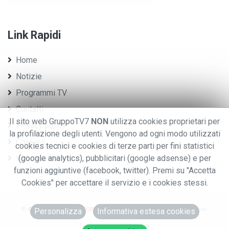
Link Rapidi
Home
Notizie
Programmi TV
Contatti
Il sito web GruppoTV7
NON
utilizza cookies proprietari per
Privacy policy
la profilazione degli utenti. Vengono ad ogni modo utilizzati
Cookies
cookies tecnici e cookies di terze parti per fini statistici
Whistleblowing
(google analytics), pubblicitari (google adsense) e per
funzioni aggiuntive (facebook, twitter). Premi su "Accetta
Cookies" per accettare il servizio e i cookies stessi.
©
© 2020 GRUPPO EDITORIALE TV7.
.TUTTI I DIRITTI RISERVATI. - P.iva:
Personalizza
Informativa estesa cookies
0076970028
Designed using
HTML Codex