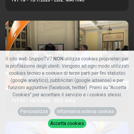
TV7 TG - 13/7/2026 - EDIZ. MATTINO
Il sito web GruppoTV7
NON
utilizza cookies proprietari per
la profilazione degli utenti. Vengono ad ogni modo utilizzati
cookies tecnici e cookies di terze parti per fini statistici
(google analytics), pubblicitari (google adsense) e per
funzioni aggiuntive (facebook, twitter). Premi su "Accetta
Cookies" per accettare il servizio e i cookies stessi.
TV7 TG - 10/7/2026 - EDIZ SERA
Personalizza
Informativa estesa cookies
Accetta cookies