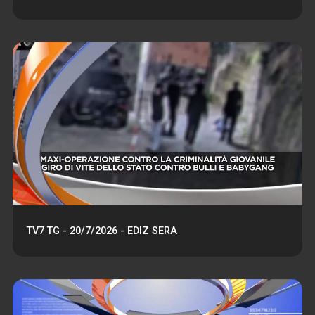
TV7 TG - 20/7/2026 - EDIZ SERA