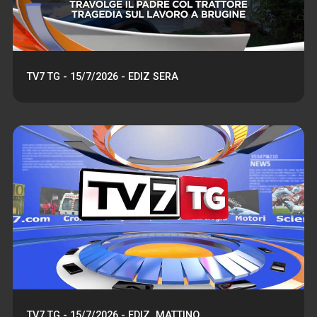
TV7 TG - 15/7/2026 - EDIZ SERA
TV7 TG - 15/7/2026 - EDIZ. MATTINO