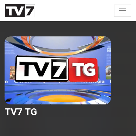
TV7 TG