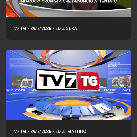
TV7 TG - 29/7/2026 - EDIZ SERA
TV7 TG - 29/7/2026 - EDIZ. MATTINO