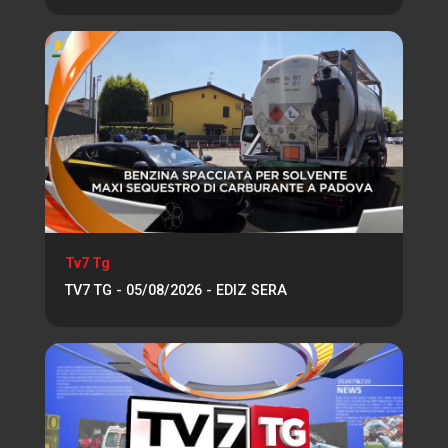
Tv7 Tg
TV7 TG - 05/08/2026 - EDIZ SERA