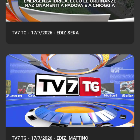
TV7 TG - 17/7/2026 - EDIZ SERA
TV7 TG - 17/7/2026 - EDIZ. MATTINO