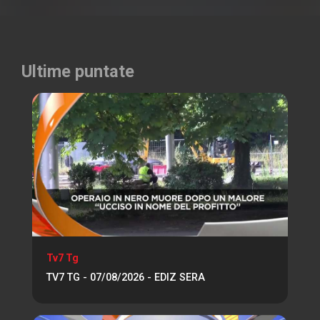
Ultime puntate
Tv7 Tg
TV7 TG - 07/08/2026 - EDIZ SERA