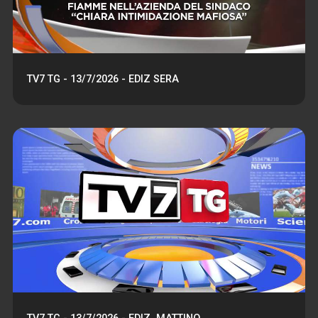
TV7 TG - 13/7/2026 - EDIZ SERA