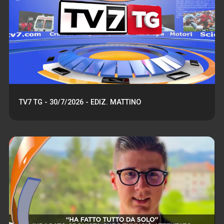
TV7 TG - 30/7/2026 - EDIZ. MATTINO