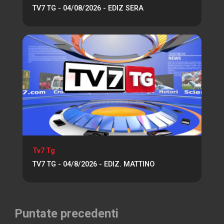
TV7 TG - 04/08/2026 - EDIZ SERA
Tv7 Tg
TV7 TG - 04/8/2026 - EDIZ. MATTINO
Puntate precedenti