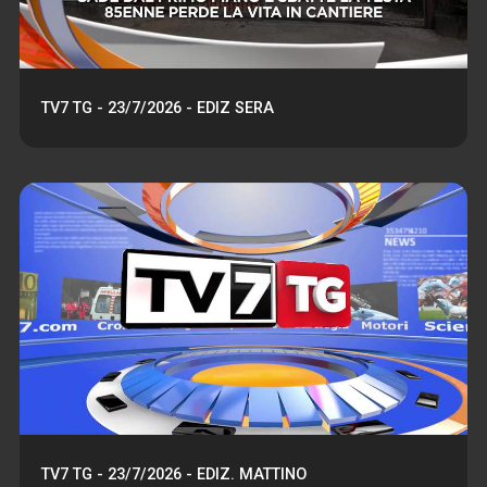
TV7 TG - 23/7/2026 - EDIZ SERA
TV7 TG - 23/7/2026 - EDIZ. MATTINO