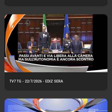
TV7 TG - 22/7/2026 - EDIZ SERA