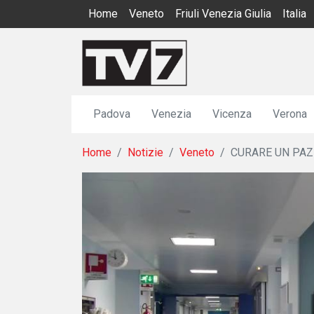
Home
Veneto
Friuli Venezia Giulia
Italia
Padova
Venezia
Vicenza
Verona
Home
Notizie
Veneto
CURARE UN PAZI