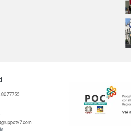
i
.8077755
:
@gruppotv7.com
le