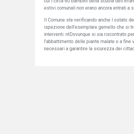
cui i circa 60 bambini della scuola dell’infan
estivi comunali non erano ancora entrati a s
Il Comune sta verificando anche l ostato dell
ispezione dell’esemplare gemello che si trov
interventi. ntDovunque si sia riscontrato pe
l’abbattimento delle piante malate o a fine v
necessari a garantire la sicurezza dei cittad