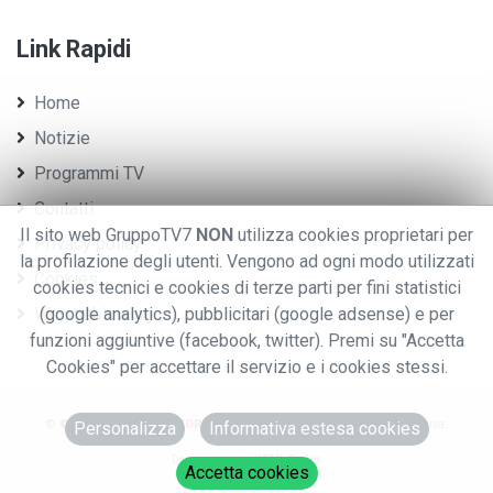
Link Rapidi
Home
Notizie
Programmi TV
Contatti
Il sito web GruppoTV7
NON
utilizza cookies proprietari per
Privacy policy
la profilazione degli utenti. Vengono ad ogni modo utilizzati
Cookies
cookies tecnici e cookies di terze parti per fini statistici
Whistleblowing
(google analytics), pubblicitari (google adsense) e per
funzioni aggiuntive (facebook, twitter). Premi su "Accetta
Cookies" per accettare il servizio e i cookies stessi.
©
© 2020 GRUPPO EDITORIALE TV7.
.TUTTI I DIRITTI RISERVATI. - P.iva:
Personalizza
Informativa estesa cookies
0076970028
Designed using
HTML Codex
Accetta cookies