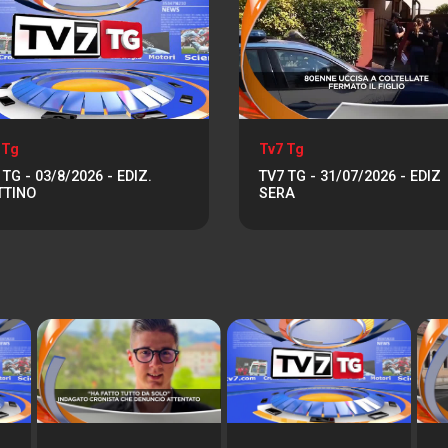
 Tg
Tv7 Tg
 TG - 03/8/2026 - EDIZ.
TV7 TG - 31/07/2026 - EDIZ
TTINO
SERA