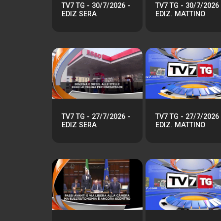
TV7 TG - 30/7/2026 -
TV7 TG - 30/7/2026 
EDIZ SERA
EDIZ. MATTINO
TV7 TG - 27/7/2026 -
TV7 TG - 27/7/2026 
EDIZ SERA
EDIZ. MATTINO