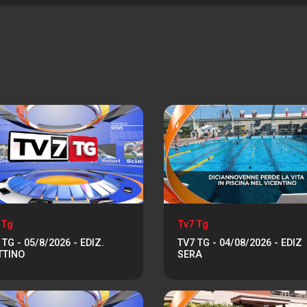
 Tg
Tv7 Tg
 TG - 05/8/2026 - EDIZ.
TV7 TG - 04/08/2026 - EDIZ
TTINO
SERA