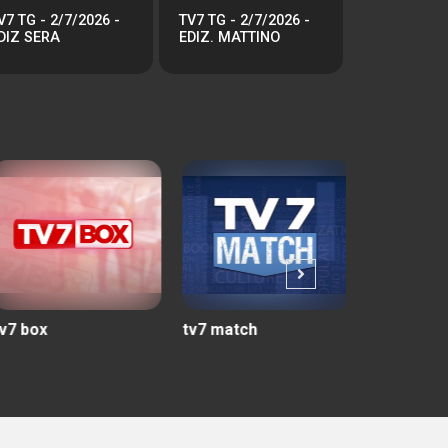
V7 TG - 2/7/2026 -
TV7 TG - 2/7/2026 -
DIZ SERA
EDIZ. MATTINO
7 box
tv7 match
tuttincamp