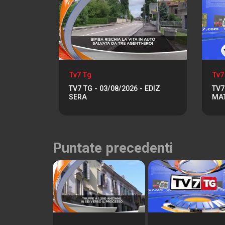
Tv7 Tg
Tv7
TV7 TG - 03/08/2026 - EDIZ
TV7
SERA
MA
Puntate precedenti