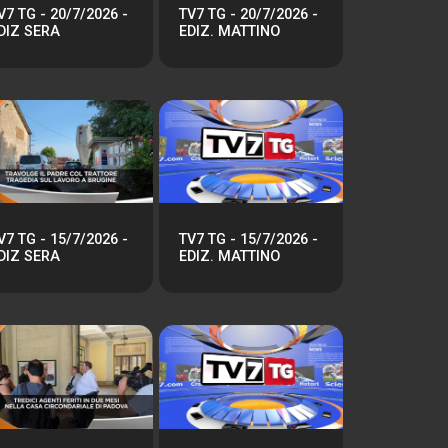
V7 TG - 20/7/2026 -
TV7 TG - 20/7/2026 -
DIZ SERA
EDIZ. MATTINO
V7 TG - 15/7/2026 -
TV7 TG - 15/7/2026 -
DIZ SERA
EDIZ. MATTINO