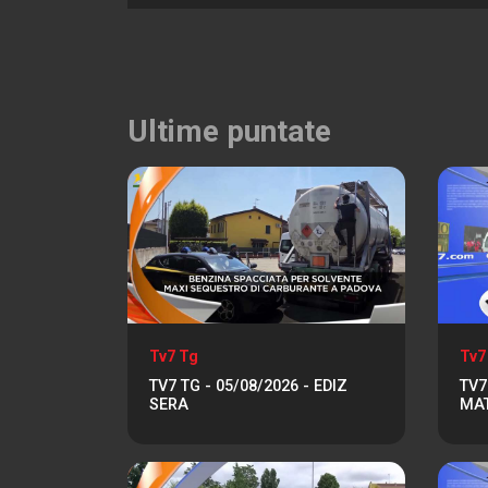
Ultime puntate
Tv7 Tg
Tv7
TV7 TG - 05/08/2026 - EDIZ
TV7
SERA
MA