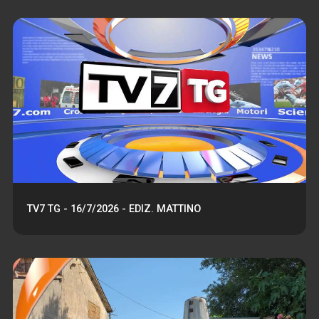
TV7 TG - 16/7/2026 - EDIZ. MATTINO