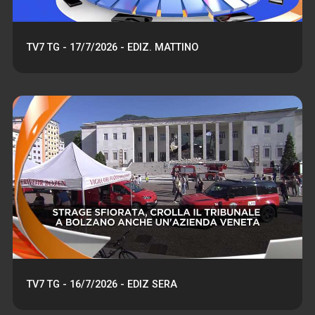
TV7 TG - 17/7/2026 - EDIZ. MATTINO
TV7 TG - 16/7/2026 - EDIZ SERA