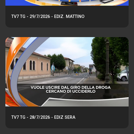
TV7 TG - 29/7/2026 - EDIZ. MATTINO
TV7 TG - 28/7/2026 - EDIZ SERA