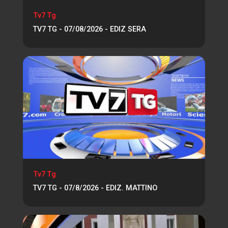
Tv7 Tg
TV7 TG - 07/08/2026 - EDIZ SERA
Tv7 Tg
TV7 TG - 07/8/2026 - EDIZ. MATTINO