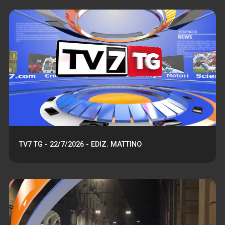
TV7 TG - 22/7/2026 - EDIZ. MATTINO