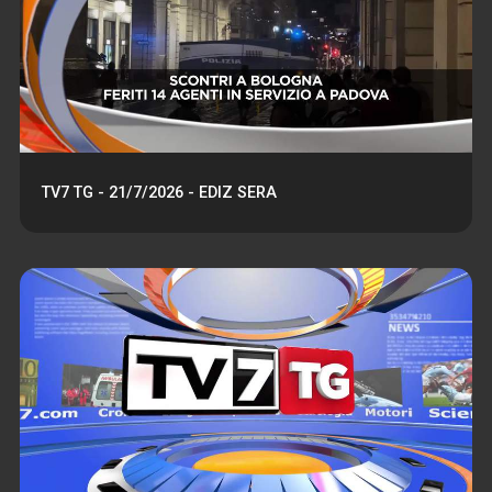
TV7 TG - 21/7/2026 - EDIZ SERA