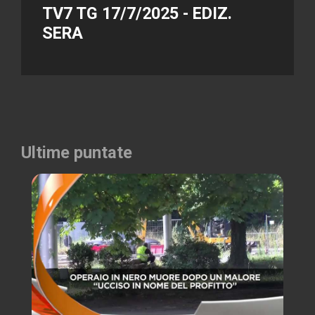
TV7 TG 17/7/2025 - EDIZ.
SERA
Ultime puntate