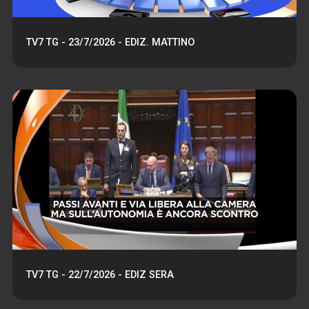
TV7 TG - 23/7/2026 - EDIZ. MATTINO
TV7 TG - 22/7/2026 - EDIZ SERA