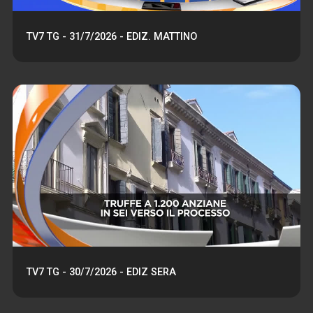
TV7 TG - 31/7/2026 - EDIZ. MATTINO
TV7 TG - 30/7/2026 - EDIZ SERA