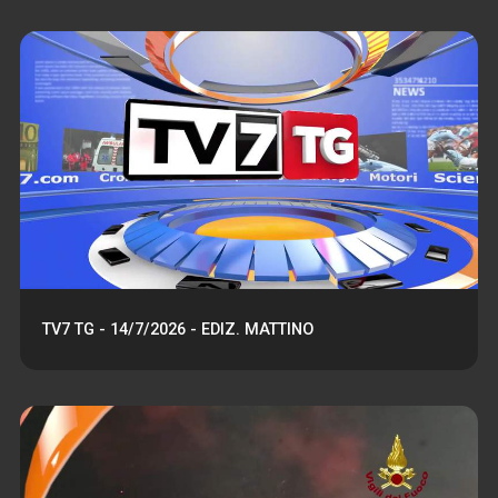
TV7 TG - 14/7/2026 - EDIZ. MATTINO