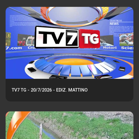
TV7 TG - 20/7/2026 - EDIZ. MATTINO