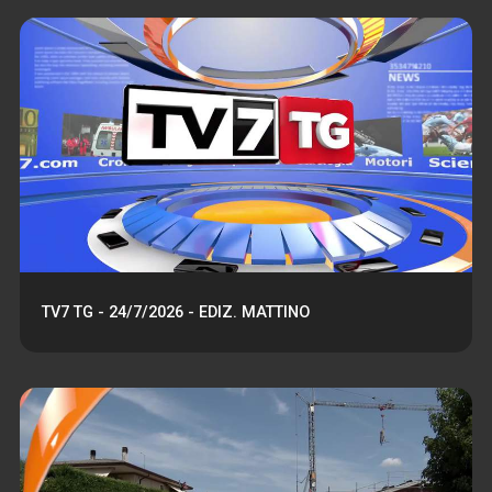
TV7 TG - 24/7/2026 - EDIZ. MATTINO