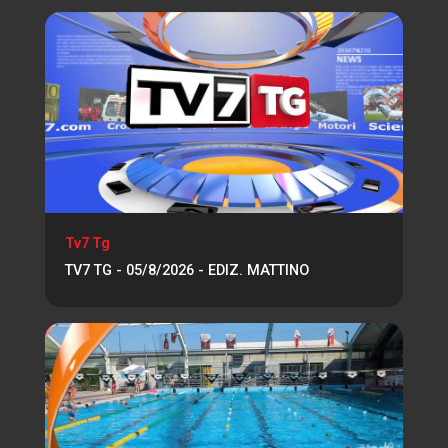
Tv7 Tg
TV7 TG - 05/8/2026 - EDIZ. MATTINO