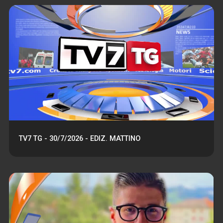
TV7 TG - 30/7/2026 - EDIZ. MATTINO