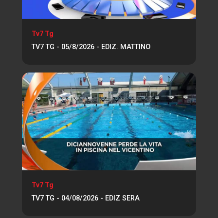
Tv7 Tg
TV7 TG - 05/8/2026 - EDIZ. MATTINO
Tv7 Tg
TV7 TG - 04/08/2026 - EDIZ SERA