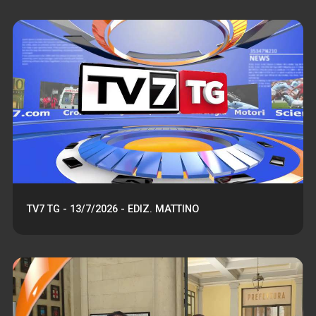
TV7 TG - 13/7/2026 - EDIZ. MATTINO