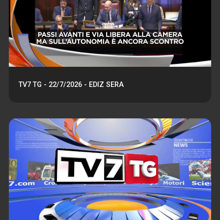
TV7 TG - 22/7/2026 - EDIZ SERA