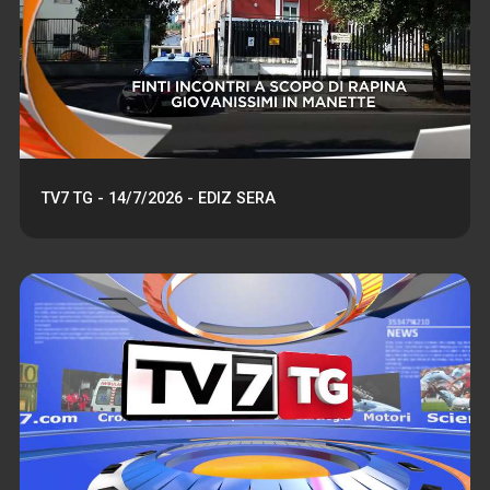
TV7 TG - 14/7/2026 - EDIZ SERA