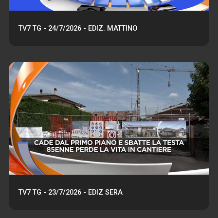
TV7 TG - 24/7/2026 - EDIZ. MATTINO
TV7 TG - 23/7/2026 - EDIZ SERA