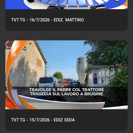
TV7 TG - 16/7/2026 - EDIZ. MATTINO
TV7 TG - 15/7/2026 - EDIZ SERA