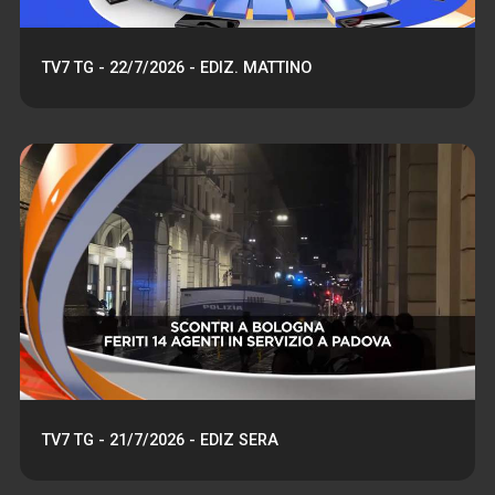
TV7 TG - 22/7/2026 - EDIZ. MATTINO
TV7 TG - 21/7/2026 - EDIZ SERA