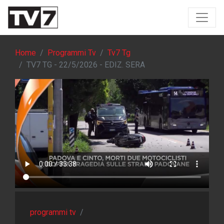
Home
Programmi Tv
Tv7 Tg
TV7 TG - 22/5/2026 - EDIZ. SERA
programmi tv
/