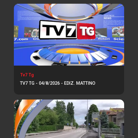
Tv7 Tg
TV7 TG - 04/8/2026 - EDIZ. MATTINO