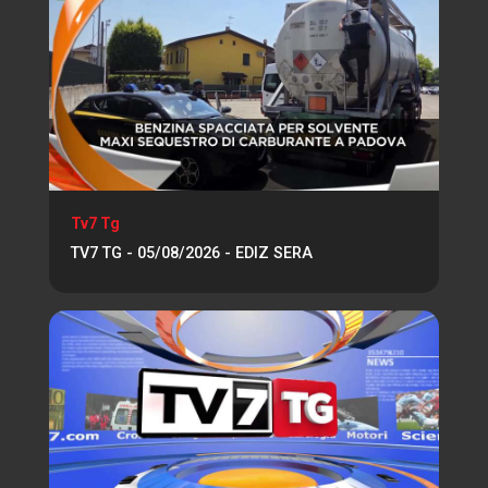
Tv7 Tg
TV7 TG - 05/08/2026 - EDIZ SERA