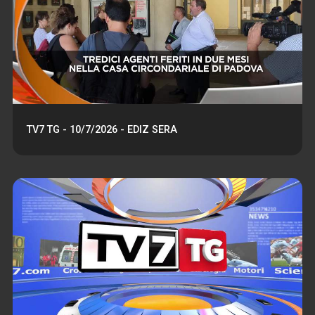
TV7 TG - 10/7/2026 - EDIZ SERA