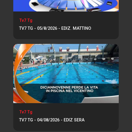
Tv7 Tg
TV7 TG - 05/8/2026 - EDIZ. MATTINO
Tv7 Tg
TV7 TG - 04/08/2026 - EDIZ SERA