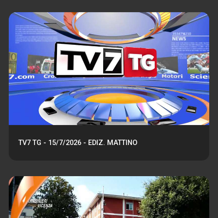
TV7 TG - 15/7/2026 - EDIZ. MATTINO