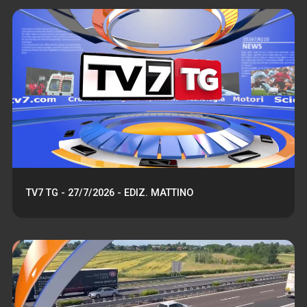
TV7 TG - 27/7/2026 - EDIZ. MATTINO