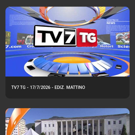
TV7 TG - 17/7/2026 - EDIZ. MATTINO