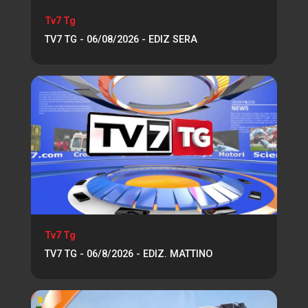
Tv7 Tg
TV7 TG - 06/08/2026 - EDIZ SERA
Tv7 Tg
TV7 TG - 06/8/2026 - EDIZ. MATTINO