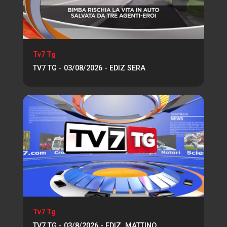
Tv7 Tg
TV7 TG - 03/08/2026 - EDIZ SERA
Tv7 Tg
TV7 TG - 03/8/2026 - EDIZ. MATTINO