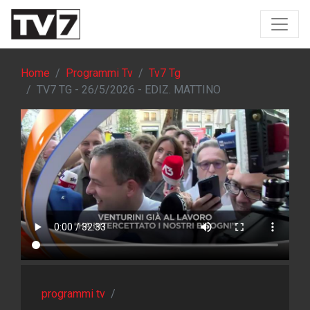
Home
Programmi Tv
Tv7 Tg
TV7 TG - 26/5/2026 - EDIZ. MATTINO
programmi tv
/