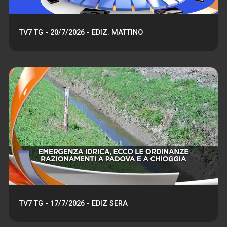
TV7 TG - 20/7/2026 - EDIZ. MATTINO
TV7 TG - 17/7/2026 - EDIZ SERA