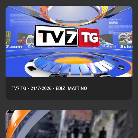
TV7 TG - 21/7/2026 - EDIZ. MATTINO