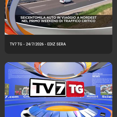
TV7 TG - 24/7/2026 - EDIZ SERA