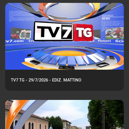
TV7 TG - 29/7/2026 - EDIZ. MATTINO