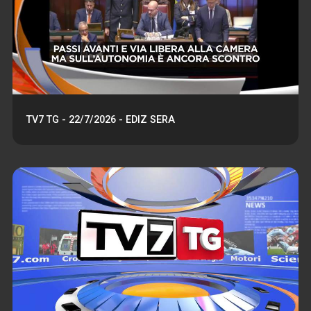
TV7 TG - 22/7/2026 - EDIZ SERA