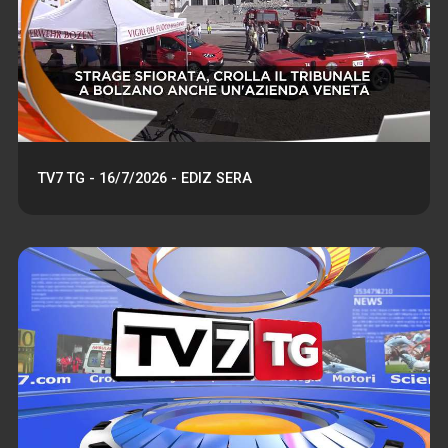
TV7 TG - 16/7/2026 - EDIZ SERA