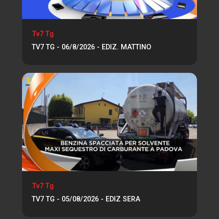
Tv7 Tg
TV7 TG - 06/8/2026 - EDIZ. MATTINO
Tv7 Tg
TV7 TG - 05/08/2026 - EDIZ SERA