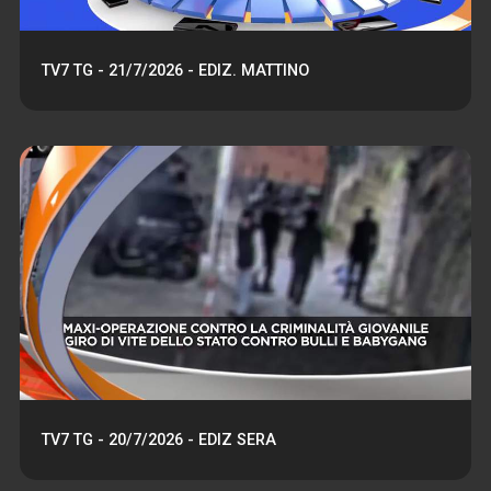
TV7 TG - 21/7/2026 - EDIZ. MATTINO
TV7 TG - 20/7/2026 - EDIZ SERA