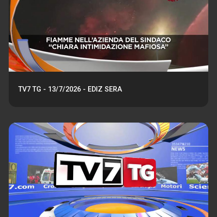
TV7 TG - 13/7/2026 - EDIZ SERA