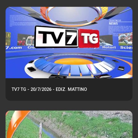
TV7 TG - 20/7/2026 - EDIZ. MATTINO