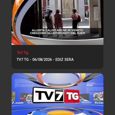
Tv7 Tg
TV7 TG - 06/08/2026 - EDIZ SERA