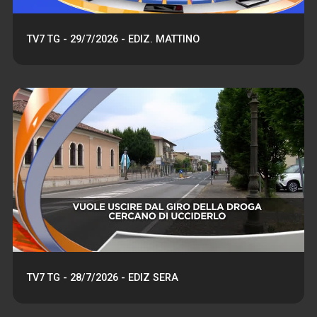
TV7 TG - 29/7/2026 - EDIZ. MATTINO
TV7 TG - 28/7/2026 - EDIZ SERA