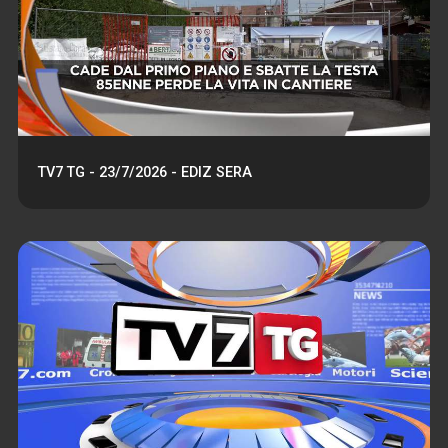
TV7 TG - 23/7/2026 - EDIZ SERA