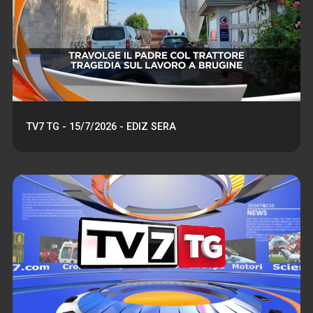
TV7 TG - 15/7/2026 - EDIZ SERA