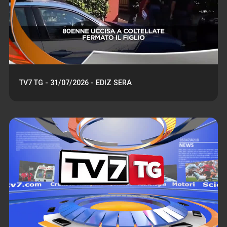
TV7 TG - 31/07/2026 - EDIZ SERA