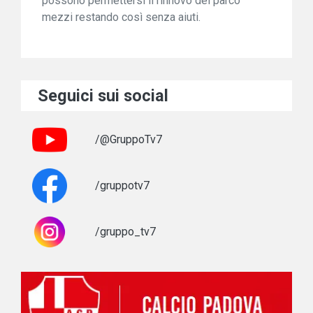
possono permettersi il rinnovo del parco
mezzi restando così senza aiuti.
Seguici sui social
/@GruppoTv7
/gruppotv7
/gruppo_tv7