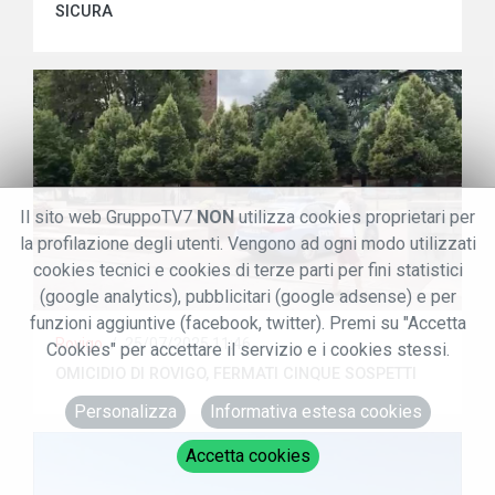
SICURA
Il sito web GruppoTV7
NON
utilizza cookies proprietari per
la profilazione degli utenti. Vengono ad ogni modo utilizzati
cookies tecnici e cookies di terze parti per fini statistici
(google analytics), pubblicitari (google adsense) e per
funzioni aggiuntive (facebook, twitter). Premi su "Accetta
Rovigo
/
25/07/2025 11:46
Cookies" per accettare il servizio e i cookies stessi.
OMICIDIO DI ROVIGO, FERMATI CINQUE SOSPETTI
Personalizza
Informativa estesa cookies
Accetta cookies