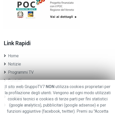
Link Rapidi
Home
Notizie
Programmi TV
Contatti
Il sito web GruppoTV7
NON
utilizza cookies proprietari per
Privacy policy
la profilazione degli utenti. Vengono ad ogni modo utilizzati
Cookies
cookies tecnici e cookies di terze parti per fini statistici
Whistleblowing
(google analytics), pubblicitari (google adsense) e per
funzioni aggiuntive (facebook, twitter). Premi su "Accetta