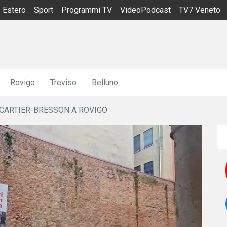
Estero
Sport
Programmi TV
VideoPodcast
TV7 Veneto
Rovigo
Treviso
Belluno
 CARTIER-BRESSON A ROVIGO