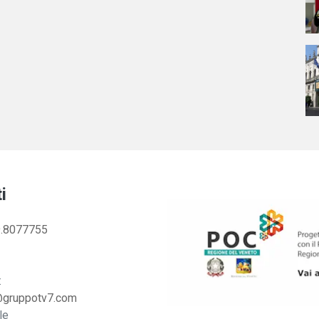
i
.8077755
:
@gruppotv7.com
le