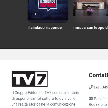
o risponde
messa san leopoldo
tv7 con voi
Contatt
049
Tel :
Il Gruppo Editoriale TV7 con quarant'anni
di esperienza nel settore televisivo, è
E-mail :
una realtà storica nella comunicazione
Redazione 