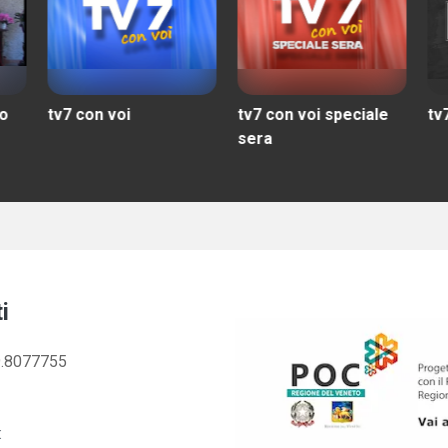
tv7 con voi speciale
tv7 comuni
t
sera
i
.8077755
: