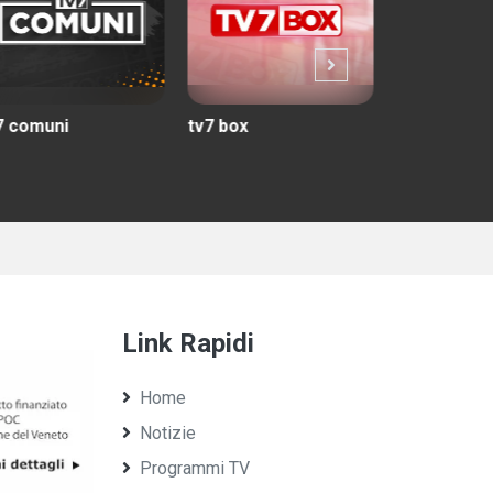
v7 box
tv7 match
tuttincamp
Link Rapidi
Home
Notizie
Programmi TV