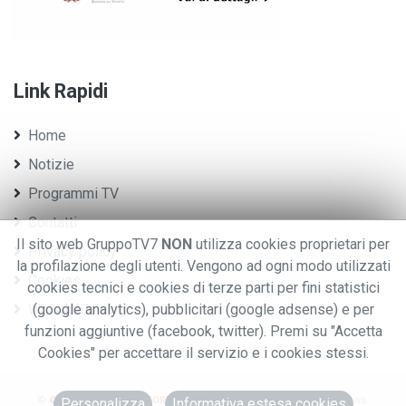
Link Rapidi
Home
Notizie
Programmi TV
Contatti
Il sito web GruppoTV7
NON
utilizza cookies proprietari per
Privacy policy
la profilazione degli utenti. Vengono ad ogni modo utilizzati
Cookies
cookies tecnici e cookies di terze parti per fini statistici
Whistleblowing
(google analytics), pubblicitari (google adsense) e per
funzioni aggiuntive (facebook, twitter). Premi su "Accetta
Cookies" per accettare il servizio e i cookies stessi.
©
© 2020 GRUPPO EDITORIALE TV7.
.TUTTI I DIRITTI RISERVATI. - P.iva:
Personalizza
Informativa estesa cookies