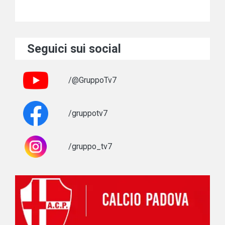
Seguici sui social
/@GruppoTv7
/gruppotv7
/gruppo_tv7