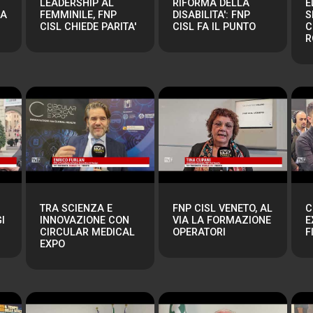
LEADERSHIP AL
RIFORMA DELLA
E
RA
FEMMINILE, FNP
DISABILITA': FNP
S
CISL CHIEDE PARITA'
CISL FA IL PUNTO
C
R
TRA SCIENZA E
FNP CISL VENETO, AL
C
I
INNOVAZIONE CON
VIA LA FORMAZIONE
E
CIRCULAR MEDICAL
OPERATORI
F
EXPO