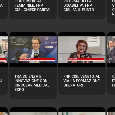
LEADERSHIP AL
RIFORMA DELLA
E
RA
FEMMINILE, FNP
DISABILITA': FNP
S
CISL CHIEDE PARITA'
CISL FA IL PUNTO
C
R
TRA SCIENZA E
FNP CISL VENETO, AL
C
I
INNOVAZIONE CON
VIA LA FORMAZIONE
E
CIRCULAR MEDICAL
OPERATORI
F
EXPO