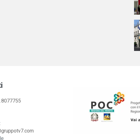
i
.8077755
:
@gruppotv7.com
le