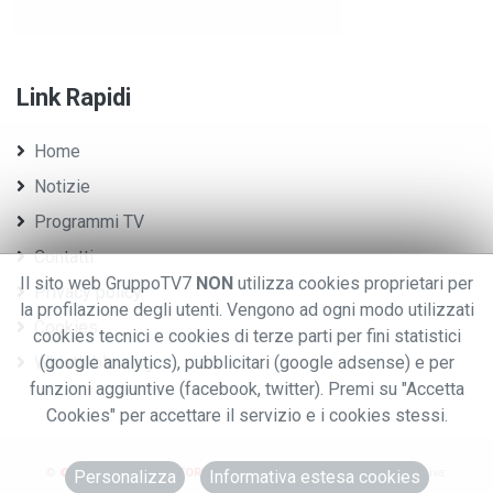
Link Rapidi
Home
Notizie
Programmi TV
Contatti
Il sito web GruppoTV7
NON
utilizza cookies proprietari per
Privacy policy
la profilazione degli utenti. Vengono ad ogni modo utilizzati
Cookies
cookies tecnici e cookies di terze parti per fini statistici
Whistleblowing
(google analytics), pubblicitari (google adsense) e per
funzioni aggiuntive (facebook, twitter). Premi su "Accetta
Cookies" per accettare il servizio e i cookies stessi.
©
© 2020 GRUPPO EDITORIALE TV7.
.TUTTI I DIRITTI RISERVATI. - P.iva:
Personalizza
Informativa estesa cookies
0076970028