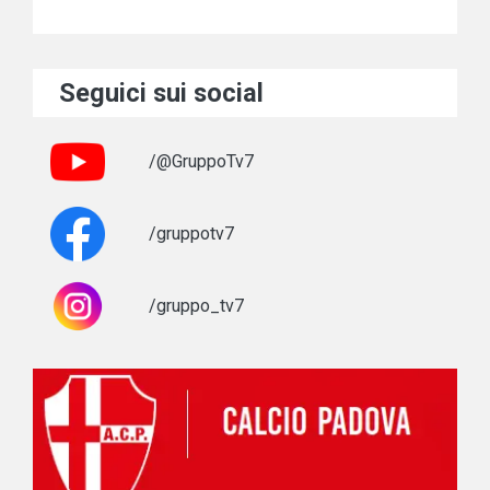
Seguici sui social
/@GruppoTv7
/gruppotv7
/gruppo_tv7