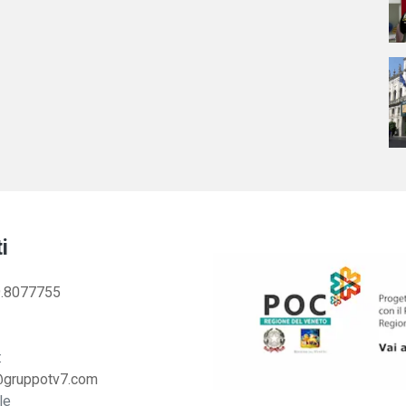
i
.8077755
:
@gruppotv7.com
le