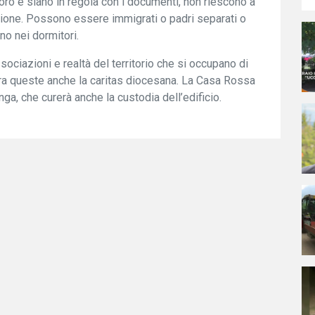
ro e siano in regola con i documenti, non riescono a
zione. Possono essere immigrati o padri separati o
o nei dormitori.
ociazioni e realtà del territorio che si occupano di
tra queste anche la caritas diocesana. La Casa Rossa
ga, che curerà anche la custodia dell’edificio.