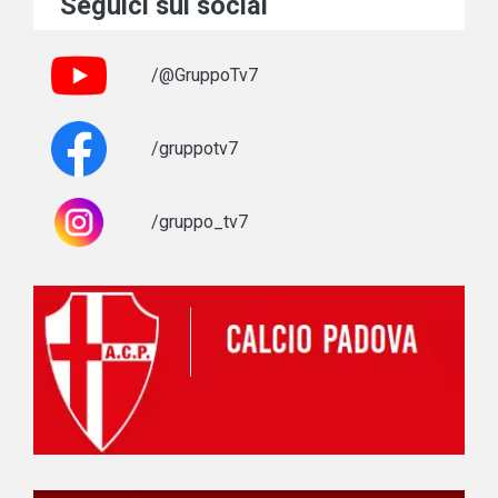
Seguici sui social
/@GruppoTv7
/gruppotv7
/gruppo_tv7