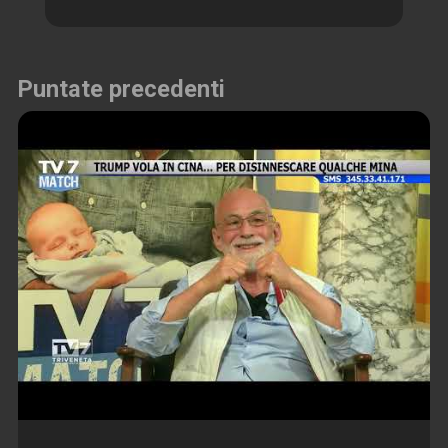
Puntate precedenti