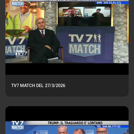
TV7 MATCH DEL 27/3/2026