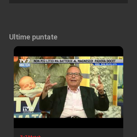
Ultime puntate