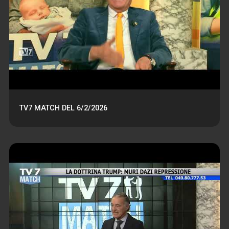
TV7 MATCH DEL 6/2/2026