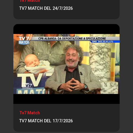
Tv7 Match
TV7 MATCH DEL 24/7/2026
Tv7 Match
TV7 MATCH DEL 17/7/2026