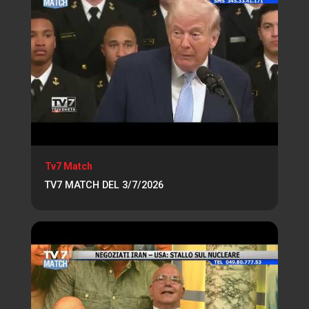
Tv7 Match
TV7 MATCH DEL 3/7/2026