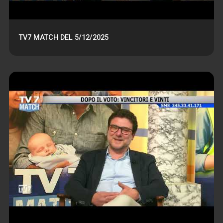
TV7 MATCH DEL 5/12/2025