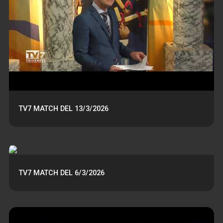
TV7 MATCH DEL 13/3/2026
TV7 MATCH DEL 6/3/2026