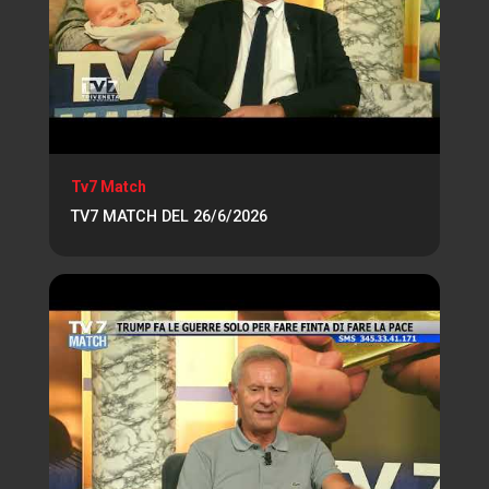
Tv7 Match
TV7 MATCH DEL 26/6/2026