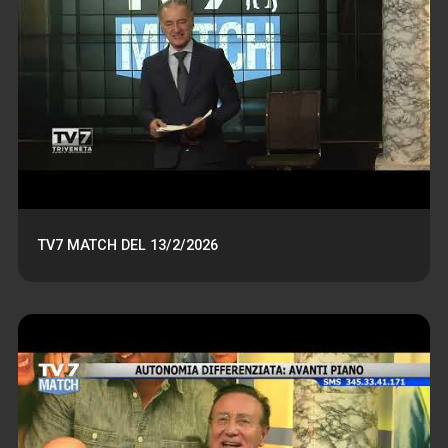
TV7 MATCH DEL 13/2/2026