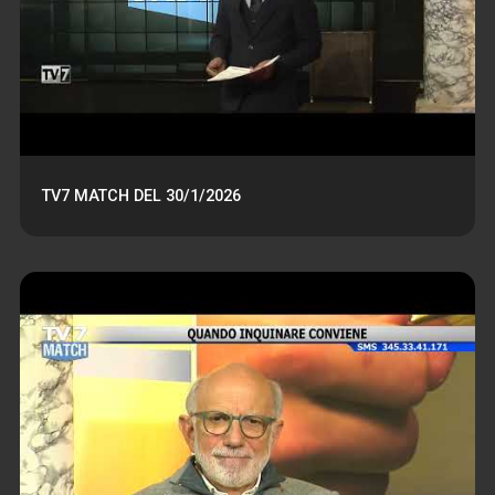
TV7 MATCH DEL 30/1/2026