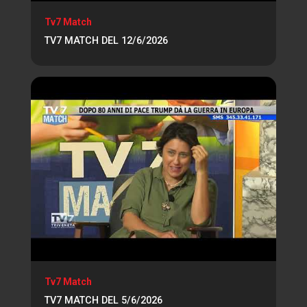
Tv7 Match
TV7 MATCH DEL 12/6/2026
Tv7 Match
TV7 MATCH DEL 5/6/2026