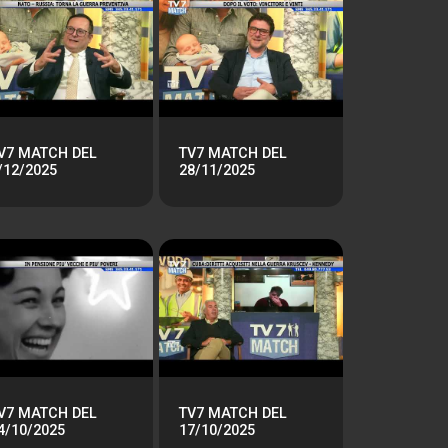
V7 MATCH DEL
TV7 MATCH DEL
/12/2025
28/11/2025
V7 MATCH DEL
TV7 MATCH DEL
4/10/2025
17/10/2025