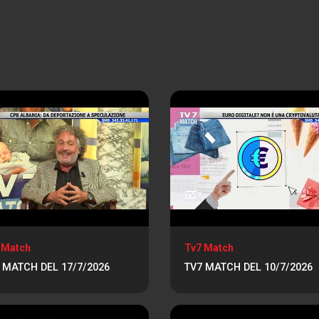
 Match
Tv7 Match
 MATCH DEL 17/7/2026
TV7 MATCH DEL 10/7/2026