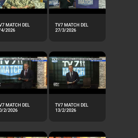
V7 MATCH DEL
TV7 MATCH DEL
/4/2026
27/3/2026
V7 MATCH DEL
TV7 MATCH DEL
0/2/2026
13/2/2026