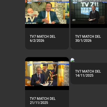
TV7 MATCH DEL
TV7 MATCH DEL
6/2/2026
30/1/2026
TV7 MATCH DEL
14/11/2025
TV7 MATCH DEL
21/11/2025