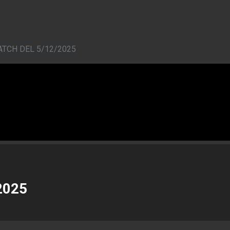
ATCH DEL 5/12/2025
2025