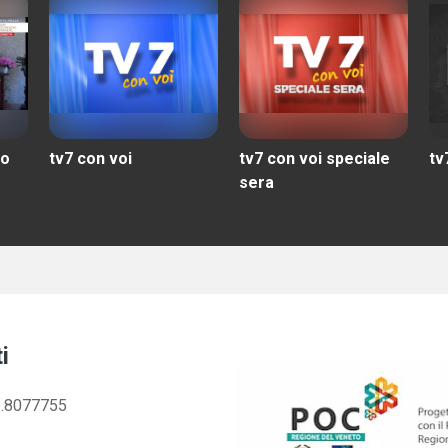
tv7 con voi speciale
tv7 comuni
tv
sera
i
.8077755