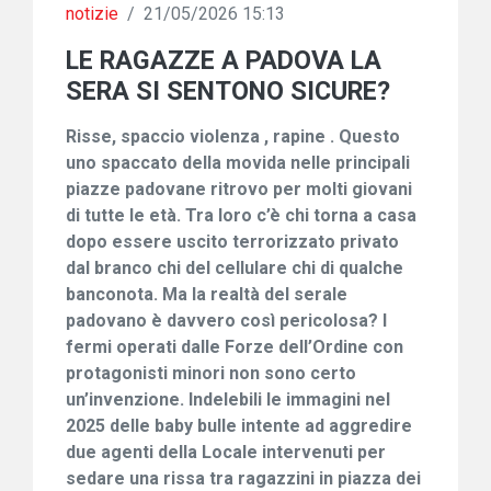
notizie
/
21/05/2026 15:13
LE RAGAZZE A PADOVA LA
SERA SI SENTONO SICURE?
Risse, spaccio violenza , rapine . Questo
uno spaccato della movida nelle principali
pi
a
zze padovane ritr
o
vo per molti giovani
di tutte le età. Tra loro c’è chi torna a casa
dopo essere uscito terrorizzato privato
dal branco chi del cellulare chi di qualche
banconota. Ma la realtà del serale
padovano è davvero così pericolosa? I
fermi operati dalle Forze dell’Ordine con
protagonisti minori non sono certo
un’invenzione. I
n
delebili le immagini
nel
2025
delle baby bulle intente ad aggredire
due agenti della Locale inte
rvenuti per
sedare una rissa tra ragazzini in piazza dei