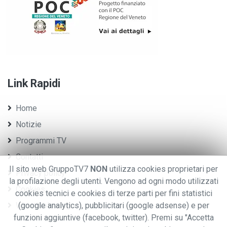
Link Rapidi
Home
Notizie
Programmi TV
Contatti
Il sito web GruppoTV7
NON
utilizza cookies proprietari per
Privacy policy
la profilazione degli utenti. Vengono ad ogni modo utilizzati
Cookies
cookies tecnici e cookies di terze parti per fini statistici
Whistleblowing
(google analytics), pubblicitari (google adsense) e per
funzioni aggiuntive (facebook, twitter). Premi su "Accetta