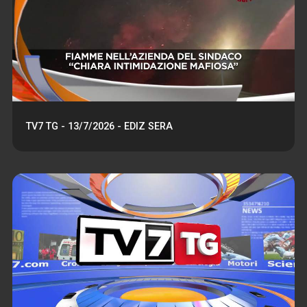
TV7 TG - 13/7/2026 - EDIZ SERA