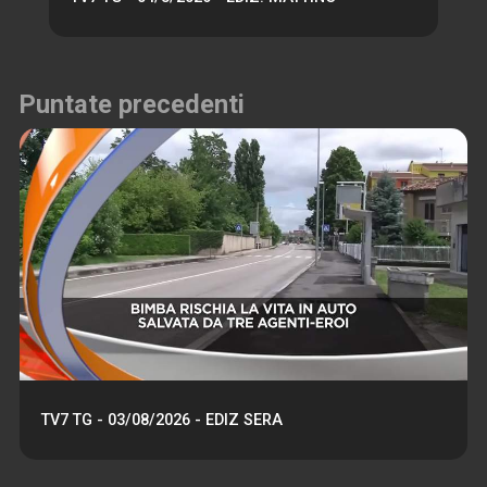
Puntate precedenti
TV7 TG - 03/08/2026 - EDIZ SERA