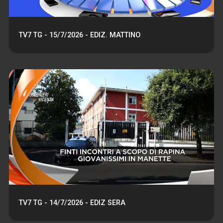
TV7 TG - 15/7/2026 - EDIZ. MATTINO
TV7 TG - 14/7/2026 - EDIZ SERA