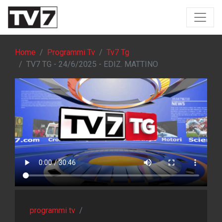
Home
Programmi Tv
Tv7 Tg
TV7 TG - 24/6/2025 - EDIZ. MATTINO
programmi tv
/