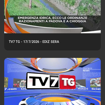
TV7 TG - 17/7/2026 - EDIZ SERA