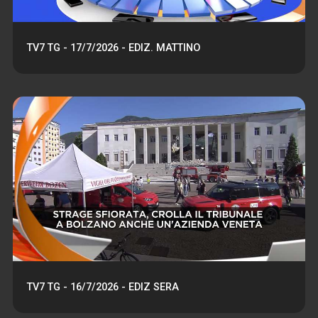
TV7 TG - 17/7/2026 - EDIZ. MATTINO
TV7 TG - 16/7/2026 - EDIZ SERA