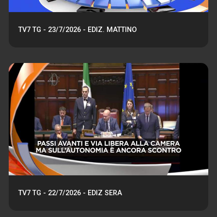
TV7 TG - 23/7/2026 - EDIZ. MATTINO
TV7 TG - 22/7/2026 - EDIZ SERA