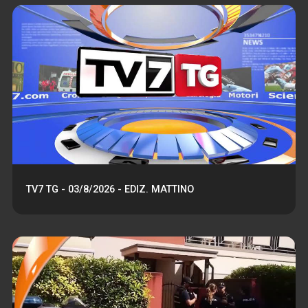
TV7 TG - 03/8/2026 - EDIZ. MATTINO