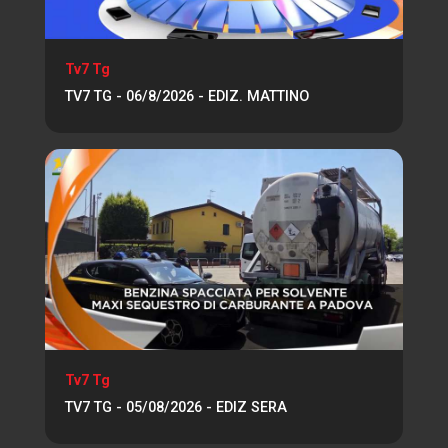
Tv7 Tg
TV7 TG - 06/8/2026 - EDIZ. MATTINO
Tv7 Tg
TV7 TG - 05/08/2026 - EDIZ SERA