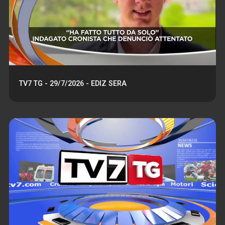
TV7 TG - 29/7/2026 - EDIZ SERA