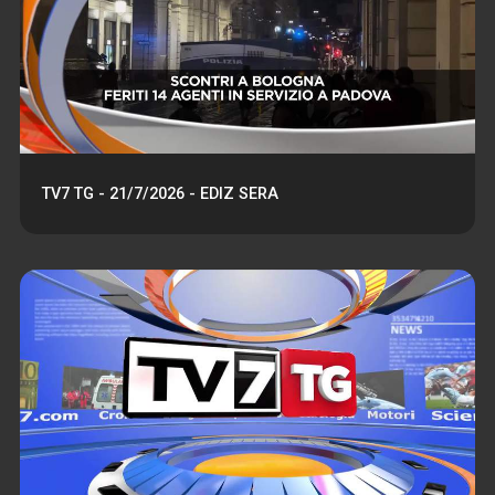
TV7 TG - 21/7/2026 - EDIZ SERA