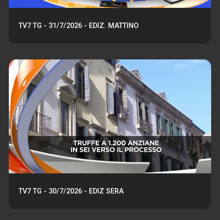
TV7 TG - 31/7/2026 - EDIZ. MATTINO
TV7 TG - 30/7/2026 - EDIZ SERA