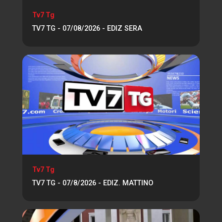
Tv7 Tg
TV7 TG - 07/08/2026 - EDIZ SERA
Tv7 Tg
TV7 TG - 07/8/2026 - EDIZ. MATTINO