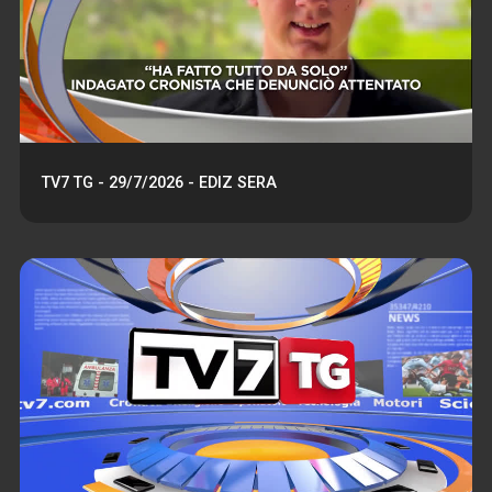
TV7 TG - 29/7/2026 - EDIZ SERA