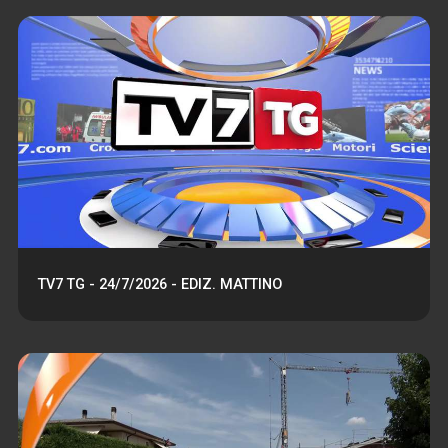
TV7 TG - 24/7/2026 - EDIZ. MATTINO