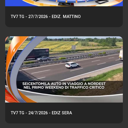
TV7 TG - 27/7/2026 - EDIZ. MATTINO
TV7 TG - 24/7/2026 - EDIZ SERA