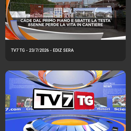
TV7 TG - 23/7/2026 - EDIZ SERA