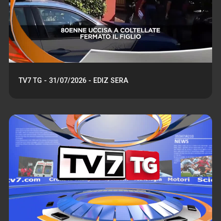
TV7 TG - 31/07/2026 - EDIZ SERA