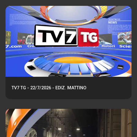
TV7 TG - 22/7/2026 - EDIZ. MATTINO