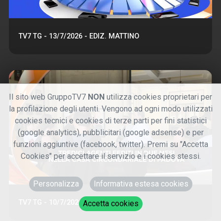
TV7 TG - 13/7/2026 - EDIZ. MATTINO
Il sito web GruppoTV7
NON
utilizza cookies proprietari per
la profilazione degli utenti. Vengono ad ogni modo utilizzati
cookies tecnici e cookies di terze parti per fini statistici
(google analytics), pubblicitari (google adsense) e per
funzioni aggiuntive (facebook, twitter). Premi su "Accetta
Cookies" per accettare il servizio e i cookies stessi.
Personalizza
Informativa estesa cookies
TV7 TG - 10/7/2026 - EDIZ SERA
Accetta cookies