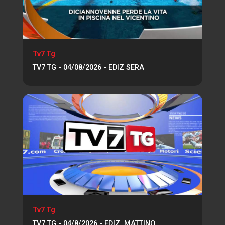
Tv7 Tg
TV7 TG - 04/08/2026 - EDIZ SERA
Tv7 Tg
TV7 TG - 04/8/2026 - EDIZ. MATTINO