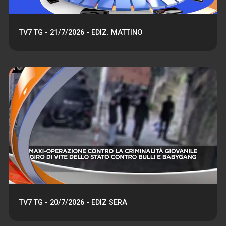
TV7 TG - 21/7/2026 - EDIZ. MATTINO
TV7 TG - 20/7/2026 - EDIZ SERA