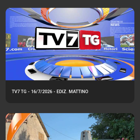
TV7 TG - 16/7/2026 - EDIZ. MATTINO