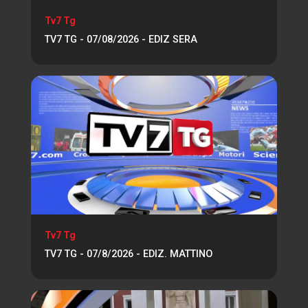
Tv7 Tg
TV7 TG - 07/08/2026 - EDIZ SERA
Tv7 Tg
TV7 TG - 07/8/2026 - EDIZ. MATTINO