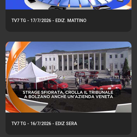
TV7 TG - 17/7/2026 - EDIZ. MATTINO
TV7 TG - 16/7/2026 - EDIZ SERA