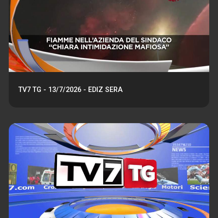
TV7 TG - 13/7/2026 - EDIZ SERA