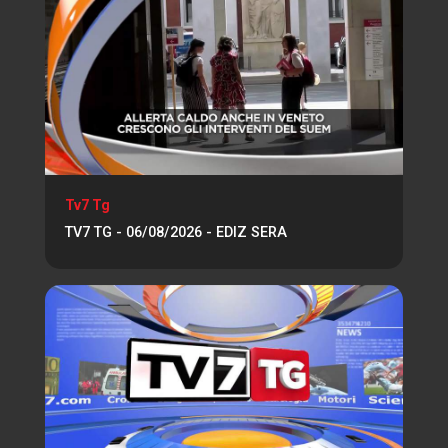
Tv7 Tg
TV7 TG - 06/08/2026 - EDIZ SERA