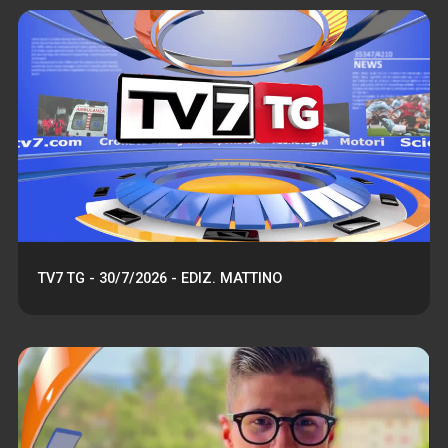
TV7 TG - 30/7/2026 - EDIZ. MATTINO