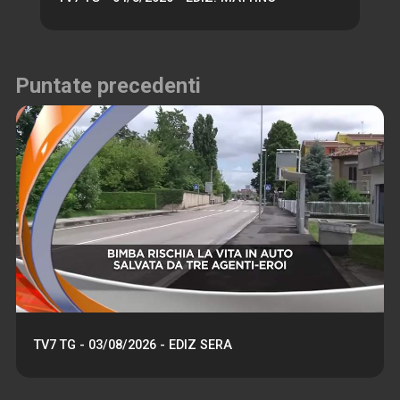
Puntate precedenti
TV7 TG - 03/08/2026 - EDIZ SERA