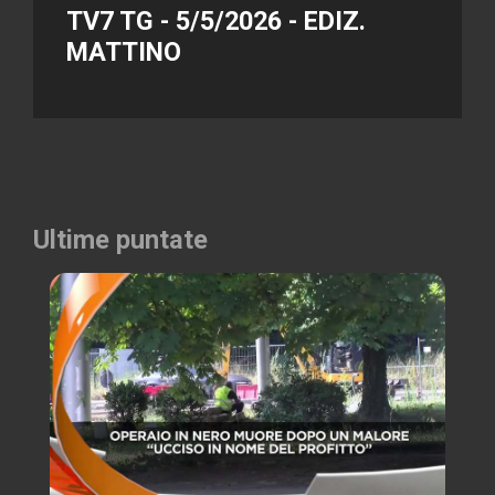
TV7 TG - 5/5/2026 - EDIZ.
MATTINO
Ultime puntate