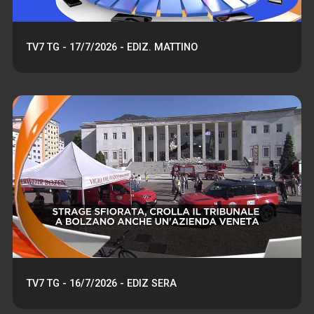
TV7 TG - 17/7/2026 - EDIZ. MATTINO
TV7 TG - 16/7/2026 - EDIZ SERA