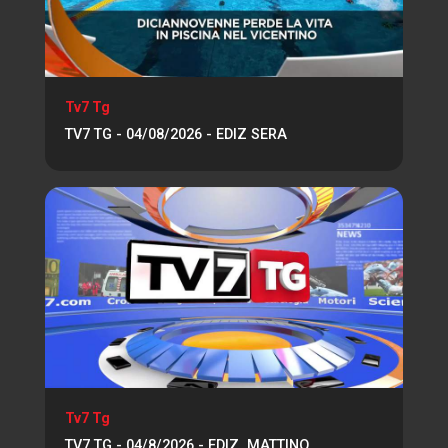
Tv7 Tg
TV7 TG - 04/08/2026 - EDIZ SERA
Tv7 Tg
TV7 TG - 04/8/2026 - EDIZ. MATTINO