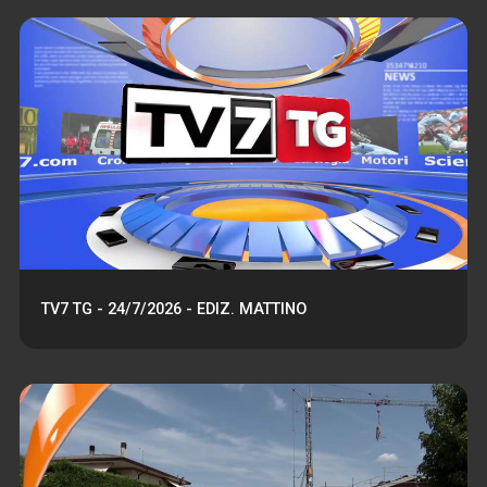
TV7 TG - 24/7/2026 - EDIZ. MATTINO