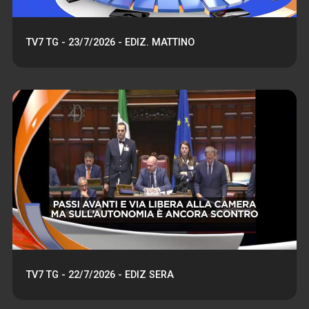
TV7 TG - 23/7/2026 - EDIZ. MATTINO
TV7 TG - 22/7/2026 - EDIZ SERA