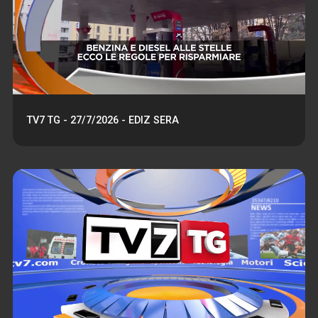
TV7 TG - 27/7/2026 - EDIZ SERA