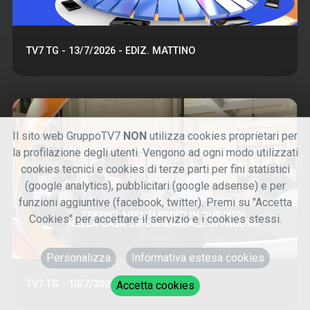
TV7 TG - 13/7/2026 - EDIZ. MATTINO
Il sito web GruppoTV7
NON
utilizza cookies proprietari per
la profilazione degli utenti. Vengono ad ogni modo utilizzati
cookies tecnici e cookies di terze parti per fini statistici
(google analytics), pubblicitari (google adsense) e per
funzioni aggiuntive (facebook, twitter). Premi su "Accetta
Cookies" per accettare il servizio e i cookies stessi.
Personalizza
Informativa estesa cookies
TV7 TG - 10/7/2026 - EDIZ SERA
Accetta cookies