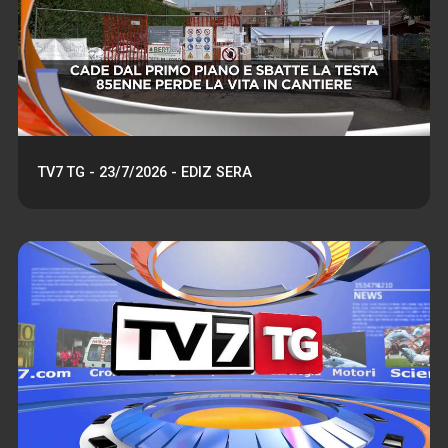
TV7 TG - 23/7/2026 - EDIZ SERA