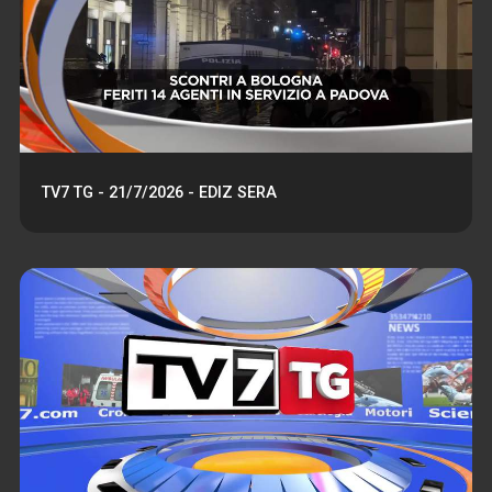
TV7 TG - 21/7/2026 - EDIZ SERA