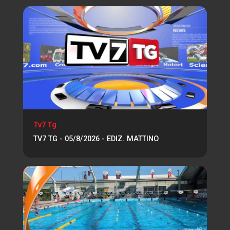
Tv7 Tg
TV7 TG - 05/8/2026 - EDIZ. MATTINO