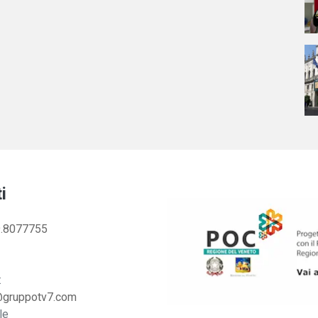
i
.8077755
:
@gruppotv7.com
le