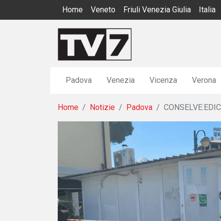
Home
Veneto
Friuli Venezia Giulia
Italia
Padova
Venezia
Vicenza
Verona
Home
Notizie
Padova
CONSELVE:EDIC