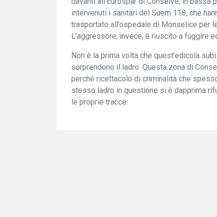
davanti all’Eurospar di Conselve, in bassa p
intervenuti i sanitari del Suem 118, che hann
trasportato all’ospedale di Monselice per l
L’aggressore, invece, è riuscito a fuggire ed
Non è la prima volta che quest’edicola subisc
sorprendono il ladro. Questa zona di Conse
perché ricettacolo di criminalità che spesso
stesso ladro in questione si è dapprima rif
le proprie tracce.